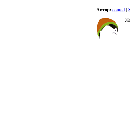
Автор:
conrad
|
Жо