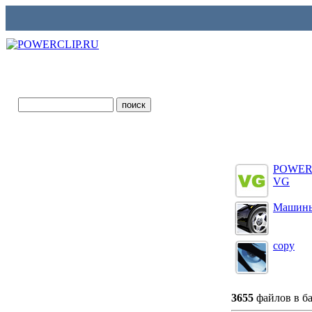
POWER
VG
Машин
copy
3655
файлов в 