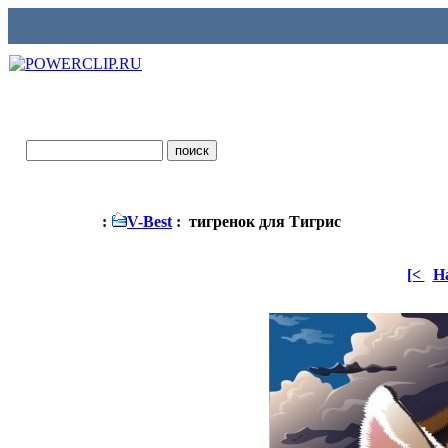
:
V-Best
: тигренок для Тигрис
[<
Н