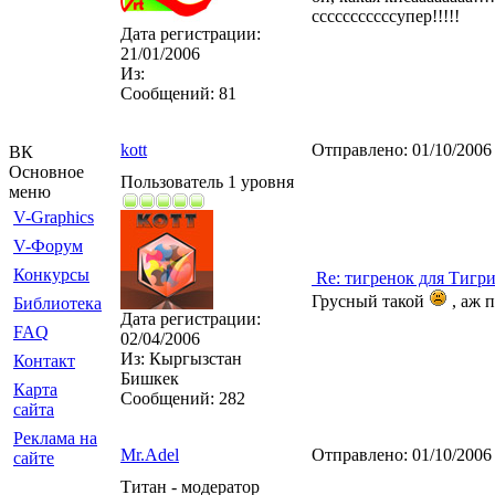
сссссссссссупер!!!!!
Дата регистрации:
21/01/2006
Из:
Сообщений:
81
kott
Отправлено:
01/10/2006
ВК
Основное
Пользователь 1 уровня
меню
V-Graphics
V-Форум
Конкурсы
Re: тигренок для Тигр
Грусный такой
, аж п
Библиотека
Дата регистрации:
FAQ
02/04/2006
Из:
Кыргызстан
Контакт
Бишкек
Карта
Сообщений:
282
сайта
Реклама на
Mr.Adel
Отправлено:
01/10/2006
сайте
Титан - модератор