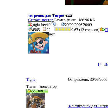
тигренок для Тигрис
Скачать вектор
Размер файла: 186.96 КБ
oglushevich
29/09/2006 20:09
4565
22
9.67 (12 голосов)
П
вот.
[<
Н
Tigris
Отправлено:
30/09/2006
Титан - модератор
Re: тигренок для Тигр