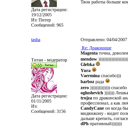
Твои работы больше ком
Дата регистрации:
19/12/2005
Из:
Питер
Сообщений:
965
tasha
Отправлено:
04/04/2007
Re: Драконище
Magenta
точна, доволен
mendow
))))))))))))))))))))
Титан - модератор
Glebka
Yura
Vaermina
спасибо)))
barboz
рада
zero
)))))))))))))) спасибо
oglushevich
))))))) Лешк
Дата регистрации:
trojza
по драконской ана
01/11/2005
профессионал, а как лю
Из:
CandyCane
он когда бы
Сообщений:
3156
мидвижону - видит поле
дальше крепить, согласн
dPh
пративный)))))))