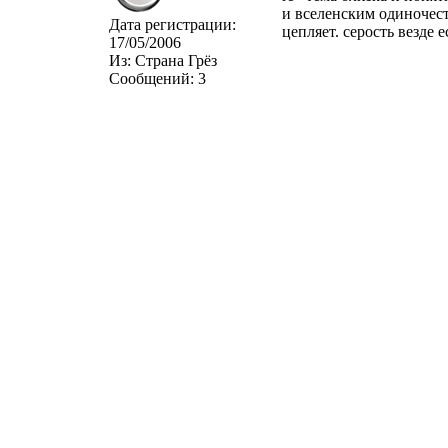
и вселенским одиночест
Дата регистрации:
цепляет. серость везде ес
17/05/2006
Из:
Страна Грёз
Сообщений:
3