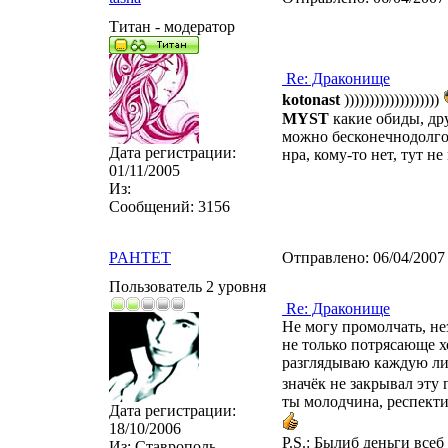
Титан - модератор
Re: Драконище
kotonast
)))))))))))))))))))
MYST
какие обиды, др
можно бесконечнодолго 
Дата регистрации:
нра, кому-то нет, тут не
01/11/2005
Из:
Сообщений:
3156
PAHTET
Отправлено:
06/04/2007
Пользователь 2 уровня
Re: Драконище
Не могу промолчать, нез
не только потрясающе х
разглядываю каждую ли
значёк не закрывал эту 
ты молодчина, респекти
Дата регистрации:
18/10/2006
P.S.: Былиб деньги всеб
Из:
Ставрополь