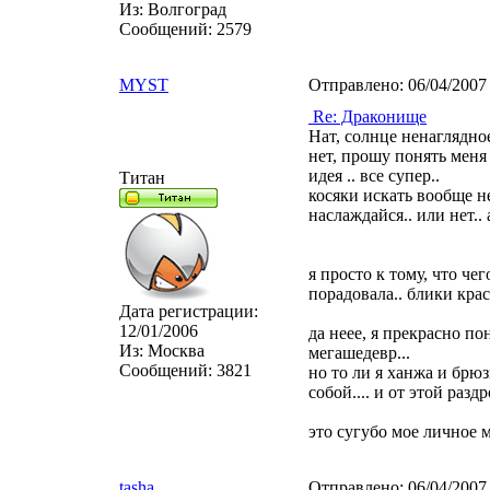
Из:
Волгоград
Сообщений:
2579
MYST
Отправлено:
06/04/2007
Re: Драконище
Нат, солнце ненаглядное
нет, прошу понять меня 
идея .. все супер..
Титан
косяки искать вообще н
наслаждайся.. или нет.. 
я просто к тому, что че
порадовала.. блики крас
Дата регистрации:
12/01/2006
да неее, я прекрасно по
Из:
Москва
мегашедевр...
Сообщений:
3821
но то ли я ханжа и брюз
собой.... и от этой раз
это сугубо мое личное м
tasha
Отправлено:
06/04/2007