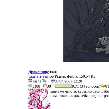
Драконище
Скачать вектор
Размер файла: 150.54 КБ
tasha
03/04/2007 12:20
3188
38
9.71 (34 голосов)
П
мне уже чего-то стремно свои раб
намалякалось для себя, под настро