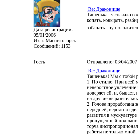
Re: Драконище
Ташенька . я сначало гол
копать, ковырять, разби
забацать.. ну положител
Дата регистрации:
05/01/2006
Из:
г. Магнитогорск
Сообщений:
1153
Гость
Отправлено:
03/04/2007
Re: Драконище
Ташенька! Мы с тобой р
1. По стилю. При всей 
невероятное увлечение
доверяет ей, и, бывает, 
на другие выразительны
2. Голова проработана з
передней, вероятно сде
развития в мускулатуре
пропущенный под лапой 
торча диспропорциональн
работы не только мной.