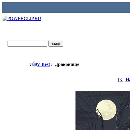
:
V-Best
: Драконище
[<
Н