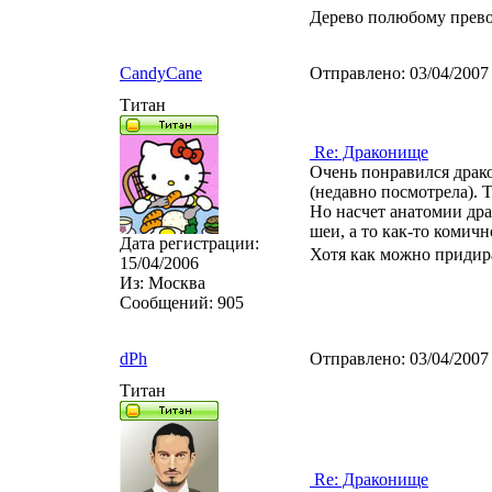
Дерево полюбому прев
CandyCane
Отправлено:
03/04/2007
Титан
Re: Драконище
Очень понравился драко
(недавно посмотрела). 
Но насчет анатомии дра
шеи, а то как-то комичн
Дата регистрации:
Хотя как можно придира
15/04/2006
Из:
Москва
Сообщений:
905
dPh
Отправлено:
03/04/2007
Титан
Re: Драконище