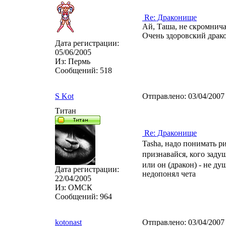
Re: Драконище
Ай, Таша, не скромнича
Очень здоровский драко
Дата регистрации:
05/06/2005
Из:
Пермь
Сообщений:
518
S Kot
Отправлено:
03/04/2007
Титан
Re: Драконище
Tasha, надо понимать 
признавайся, кого зад
или он (дракон) - не д
Дата регистрации:
недопонял чета
22/04/2005
Из:
ОМСК
Сообщений:
964
kotonast
Отправлено:
03/04/2007