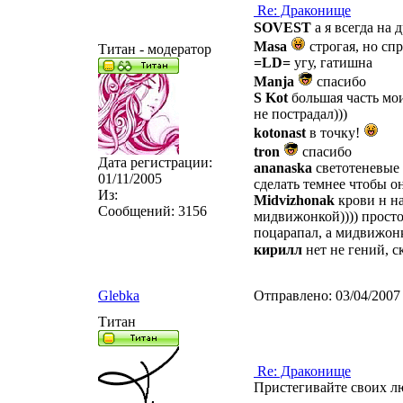
Re: Драконище
SOVEST
а я всегда на
Masa
строгая, но сп
Титан - модератор
=LD=
угу, гатишна
Manja
спасибо
S Kot
большая часть мо
не пострадал)))
kotonast
в точку!
tron
спасибо
Дата регистрации:
ananaska
светотеневые 
01/11/2005
сделать темнее чтобы он
Из:
Midvizhonak
крови н н
Сообщений:
3156
мидвижонкой)))) просто
поцарапал, а мидвижонк
кирилл
нет не гений, с
Glebka
Отправлено:
03/04/2007
Титан
Re: Драконище
Пристегивайте своих люб