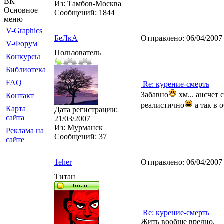
ВК
Из:
Тамбов-Москва
Основное
Сообщений:
1844
меню
V-Graphics
БеЛкА
Отправлено:
06/04/2007
V-Форум
Пользователь
Конкурсы
Библиотека
FAQ
Re: курение-смерть
Забавно
хм... ансчет 
Контакт
реалистично
а так в 
Карта
Дата регистрации:
сайта
21/03/2007
Из:
Мурманск
Реклама на
Сообщений:
37
сайте
1eher
Отправлено:
06/04/2007
Титан
Re: курение-смерть
Жить вообще вредно.