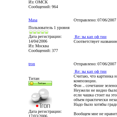
Из:
ОМСК
Сообщений:
964
Masa
Отправлено:
07/06/2007
Пользователь 1 уровня
Дата регистрации:
Re: зы кап оф тии
14/04/2006
Соответствует названи
Из:
Москва
Сообщений:
377
tron
Отправлено:
07/06/2007
Re: зы кап оф тии
Считаю, что картинка не
Титан
композиции.
Фон .. сочетание зелено
Неужели не видно было
если чашка стоит на это
объем практически неза
Надо было хотябы гради
Дата регистрации:
Вообщем мне не нравит
17/03/2006