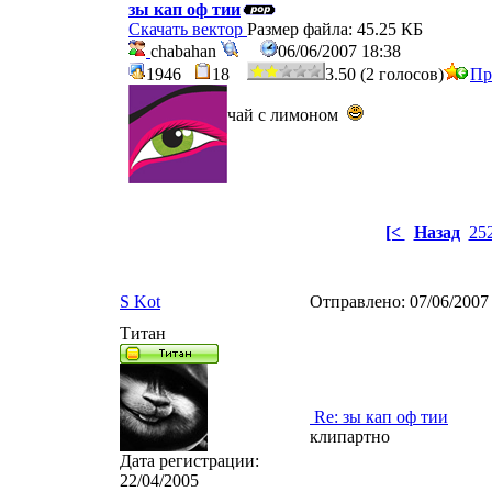
зы кап оф тии
Скачать вектор
Размер файла: 45.25 КБ
chabahan
06/06/2007 18:38
1946
18
3.50 (2 голосов)
Пр
чай с лимоном
[<
Назад
25
S Kot
Отправлено:
07/06/2007
Титан
Re: зы кап оф тии
клипартно
Дата регистрации:
22/04/2005