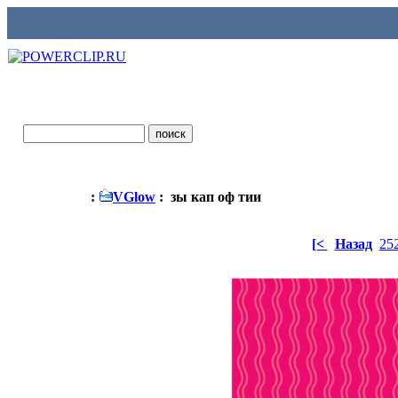
:
VGlow
: зы кап оф тии
[<
Назад
25