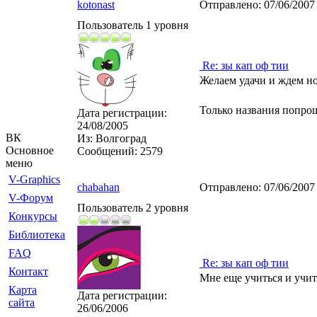
kotonast
Отправлено:
07/06/2007
Пользователь 1 уровня
Re: зы кап оф тии
Желаем удачи и ждем но
Только названия попро
Дата регистрации:
24/08/2005
ВК
Из:
Волгоград
Основное
Сообщений:
2579
меню
V-Graphics
chabahan
Отправлено:
07/06/2007
V-Форум
Пользователь 2 уровня
Конкурсы
Библиотека
FAQ
Re: зы кап оф тии
Контакт
Мне еще учиться и учи
Карта
Дата регистрации:
сайта
26/06/2006