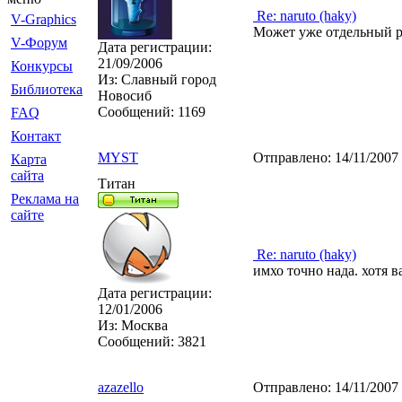
Re: naruto (haky)
V-Graphics
Может уже отдельный р
V-Форум
Дата регистрации:
21/09/2006
Конкурсы
Из:
Славный город
Библиотека
Новосиб
Сообщений:
1169
FAQ
Контакт
MYST
Отправлено:
14/11/2007
Карта
сайта
Титан
Реклама на
сайте
Re: naruto (haky)
имхо точно нада. хотя ва
Дата регистрации:
12/01/2006
Из:
Москва
Сообщений:
3821
azazello
Отправлено:
14/11/2007