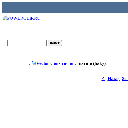
:
Vector Constructor
: naruto (haky)
[<
Назад
82