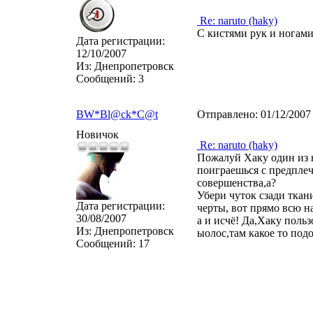
Re: naruto (haky)
С кистями рук и ногами
Дата регистрации:
12/10/2007
Из:
Днепропетровск
Сообщений:
3
BW*Bl@ck*C@t
Отправлено:
01/12/2007
Новичок
Re: naruto (haky)
Пожалуй Хаку один из
поиграешься с предплеч
совершенства,а?
Убери чуток сзади ткан
Дата регистрации:
черты, вот прямо всю 
30/08/2007
а и исчё! Да,Хаку поль
Из:
Днепропетровск
ыолос,там какое то под
Сообщений:
17