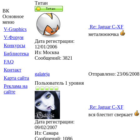
Титан
ВК
Основное
меню
Re: Jaguar C-XF
V-Graphics
металююючка
V-Форум
Дата регистрации:
Конкурсы
12/01/2006
Из:
Москва
Библиотека
Сообщений:
3821
FAQ
Контакт
galateja
Отправлено:
23/06/2008
Карта сайта
Пользователь 1 уровня
Реклама на
сайте
Re: Jaguar C-XF
вся блестит сверкает
Дата регистрации:
09/02/2007
Из:
Самара
Сообщений:
1086