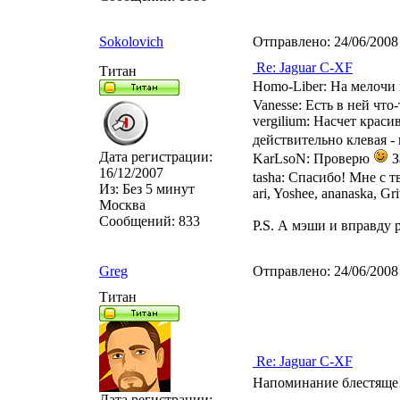
Sokolovich
Отправлено:
24/06/2008
Re: Jaguar C-XF
Титан
Homo-Liber: На мелочи
Vanesse: Есть в ней что
vergilium: Насчет красив
действительно клевая -
Дата регистрации:
KarLsoN: Проверю
З
16/12/2007
tasha: Спасибо! Мне с т
Из:
Без 5 минут
ari, Yoshee, ananaska, G
Москва
Сообщений:
833
P.S. А мэши и вправду 
Greg
Отправлено:
24/06/2008
Титан
Re: Jaguar C-XF
Напоминание блестяще! 
Дата регистрации: