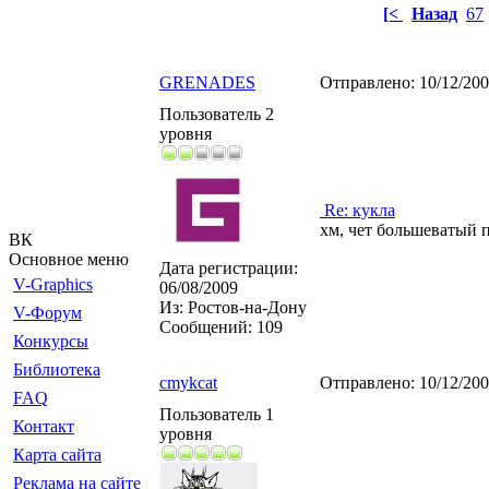
[<
Назад
67
GRENADES
Отправлено:
10/12/20
Пользователь 2
уровня
Re: кукла
хм, чет большеватый 
ВК
Основное меню
Дата регистрации:
V-Graphics
06/08/2009
Из:
Ростов-на-Дону
V-Форум
Сообщений:
109
Конкурсы
Библиотека
cmykcat
Отправлено:
10/12/20
FAQ
Пользователь 1
Контакт
уровня
Карта сайта
Реклама на сайте