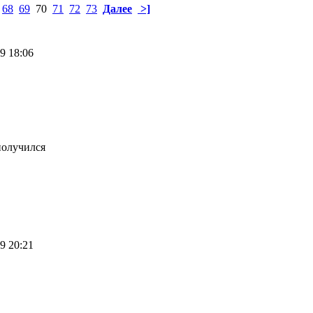
68
69
70
71
72
73
Далее
>]
09 18:06
получился
09 20:21