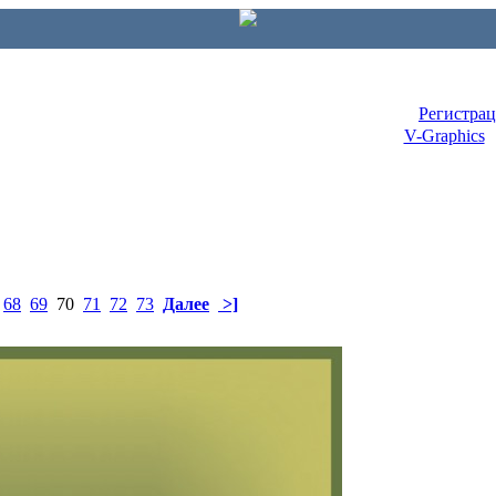
Регистра
V-Graphics
68
69
70
71
72
73
Далее
>]