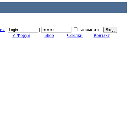
ция
|
|
запомнить
|
V-Форум
Shop
Ссылки
Контакт