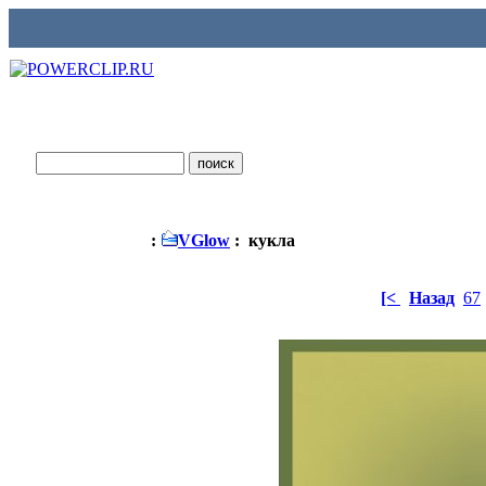
:
VGlow
: кукла
[<
Назад
67