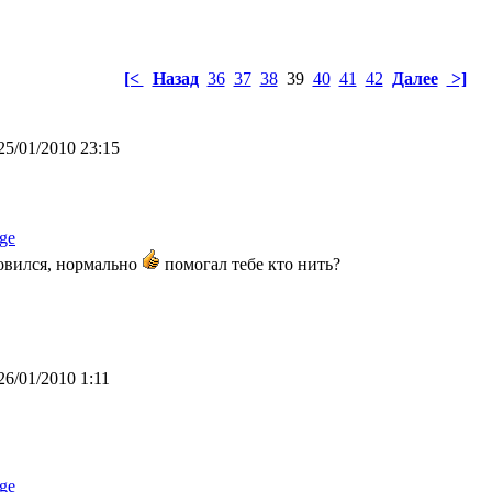
[<
Назад
36
37
38
39
40
41
42
Далее
>]
25/01/2010 23:15
ge
овился, нормально
помогал тебе кто нить?
26/01/2010 1:11
ge