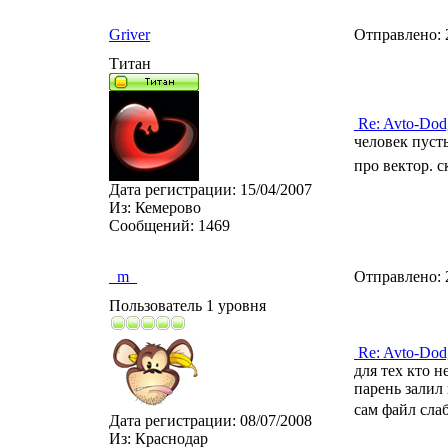
Griver
Отправлено:
Титан
Re: Avto-Dod
человек пусть
про вектор. с
Дата регистрации:
15/04/2007
Из:
Кемерово
Сообщений:
1469
_m_
Отправлено:
Пользователь 1 уровня
Re: Avto-Dod
для тех кто не
парень залил 
сам файл сла
Дата регистрации:
08/07/2008
Из:
Краснодар