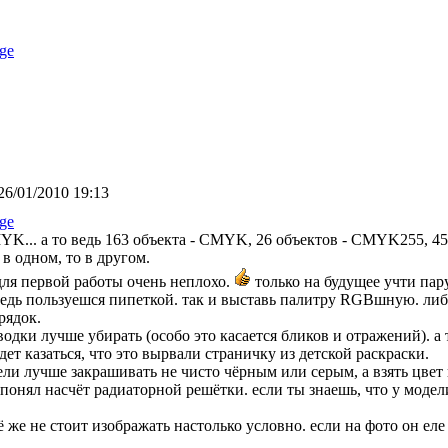
ge
26/01/2010 19:13
ge
YK... а то ведь 163 объекта - CMYK, 26 объектов - CMYK255, 45
 в одном, то в другом.
 для первой работы очень неплохо.
только на будущее учти пар
 ведь пользуешся пипеткой. так и выставь палитру RGBшную. ли
рядок.
одки лучше убирать (особо это касается бликов и отражений). а т
дет казаться, что это вырвали страничку из детской раскраски.
ели лучше закрашивать не чисто чёрным или серым, а взять цвет
е понял насчёт радиаторной решётки. если ты знаешь, что у модел
ё же не стоит изображать настолько условно. если на фото он ел