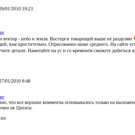
26/01/2010 19:23
ge
и вектор - небо и земля. Восторги товарищей выше не разделяю
й, вам простительно. Отрисованно ниже среднего. На сайте ес
учите детали. Намотайте на ус и со временем сможете добиться 
27/01/2010 8:48
ge
ие, что все верхние комменты основывались только на выложенно
очно не Цитата:
сно