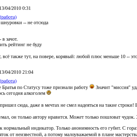
13/04/2010 0:31
(работа)
 шнуровки -- не отсюда
 в зачот.
ить рейтинг не буду
г, всё также тут, на повере, корявый: любой плюс меньше 10 -- э
13/04/2010 21:04
(работа)
 Братья по Статусу тоже признали работу
Значит "миссия" уд
юсь сегодня алкоголем
а пришел сюда, даже в мечтах не смел надеяться на такие строки! 
думал, он только автору нравится. Может только пошловат чудок.
так нормальный индикатор. Только анонимность его губит. С гор
сяток от неизвестной, а потому малоуважаемой в плане мастерст