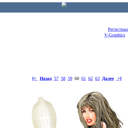
Регистра
V-Graphics
[<
Назад
57
58
59
60
61
62
63
Далее
>]