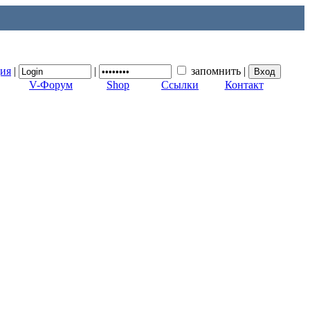
ция
|
|
запомнить
|
V-Форум
Shop
Ссылки
Контакт