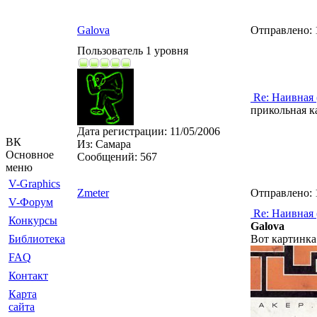
Galova
Отправлено:
Пользователь 1 уровня
Re: Наивная 
прикольная к
Дата регистрации:
11/05/2006
ВК
Из:
Самара
Основное
Сообщений:
567
меню
V-Graphics
Zmeter
Отправлено:
V-Форум
Re: Наивная 
Конкурсы
Galova
Библиотека
Вот картинка
FAQ
Контакт
Карта
сайта