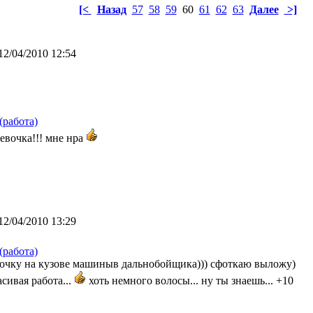
[<
Назад
57
58
59
60
61
62
63
Далее
>]
12/04/2010 12:54
(работа)
девочка!!! мне нра
12/04/2010 13:29
(работа)
вочку на кузове машиныв дальнобойщика))) сфоткаю выложу)
асивая работа...
хоть немного волосы... ну ты знаешь... +10