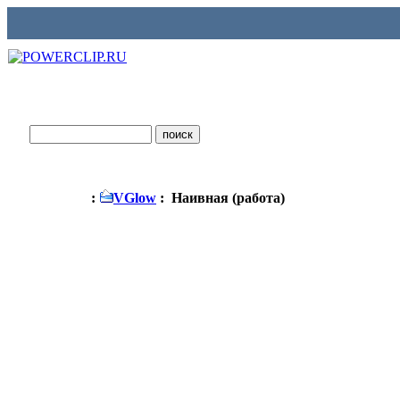
:
VGlow
: Наивная (работа)