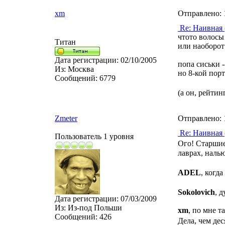
xm
Отправлено:
Re: Наивная 
чтото волосы
Титан
или наоборот
Дата регистрации:
02/10/2005
попа сиськи --
Из:
Москва
но 8-кой порт
Сообщений:
6779
(а он, рейтин
Zmeter
Отправлено:
Re: Наивная 
Пользователь 1 уровня
Ого! Старшие
лаврах, наль
ADEL
, когд
Sokolovich
, 
Дата регистрации:
07/03/2009
Из:
Из-под Польши
xm
, по мне 
Сообщений:
426
Дела, чем де