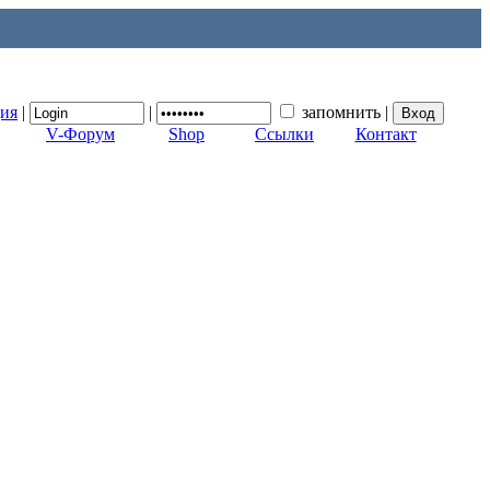
ция
|
|
запомнить
|
V-Форум
Shop
Ссылки
Контакт