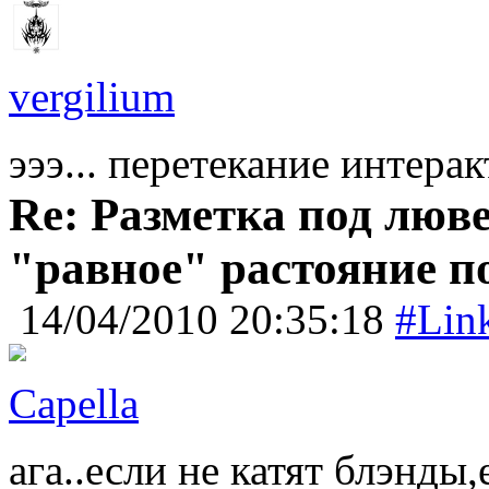
vergilium
эээ... перетекание интера
Re: Разметка под люве
"равное" растояние п
14/04/2010 20:35:18
#Lin
Capella
ага..если не катят блэнды