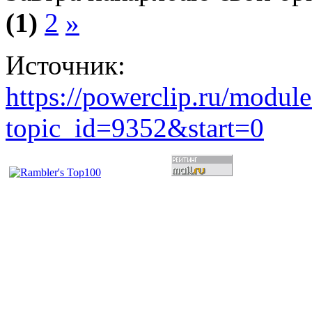
(1)
2
»
Источник:
https://powerclip.ru/modul
topic_id=9352&start=0