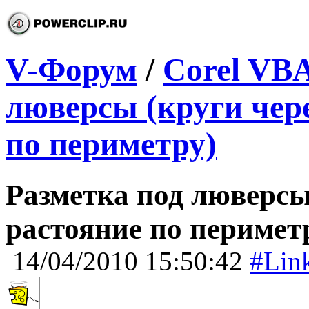
V-Форум
/
Corel VB
люверсы (круги чер
по периметру)
Разметка под люверсы
растояние по перимет
14/04/2010 15:50:42
#Lin