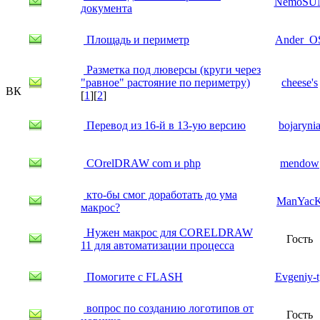
NemoSU
документа
Площадь и периметр
Ander_O
Разметка под люверсы (круги через
"равное" растояние по периметру)
cheese's
ВК
[
1
][
2
]
Перевод из 16-й в 13-ую версию
bojaryni
COrelDRAW com и php
mendow
кто-бы смог доработать до ума
ManYac
макрос?
Нужен макрос для CORELDRAW
Гость
11 для автоматизации процесса
Помогите с FLASH
Evgeniy-t
вопрос по созданию логотипов от
Гость