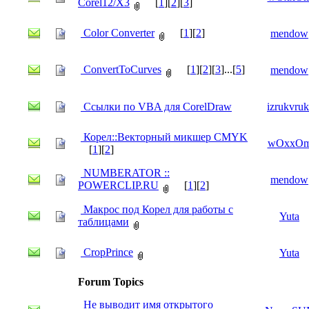
Corel12/X3
[
1
][
2
][
3
]
Color Converter
[
1
][
2
]
mendow
ConvertToCurves
[
1
][
2
][
3
]...[
5
]
mendow
Ссылки по VBA для CorelDraw
izrukvruk
Корел::Векторный микшер CMYK
wOxxO
[
1
][
2
]
NUMBERATOR ::
mendow
POWERCLIP.RU
[
1
][
2
]
Макрос под Корел для работы с
Yuta
таблицами
CropPrince
Yuta
Forum Topics
Не выводит имя открытого