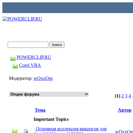
POWERCLIP.RU
Corel VBA
Модератор:
wOxxOm
(1)
2
3
4
.
Тема
Автор
Important Topics
Огромная коллекция макросов для
wOxxO