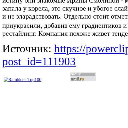
истину они знакомые Ирины Смолиной - 
запала у корела, это скучное и убогое сл
и не зларадствовать. Отдельно стоит отме
приукрасили, добавив ему градиентиков и
рестайлинг. Компания похоже живет тенд
Источник:
https://powercl
post_id=111903