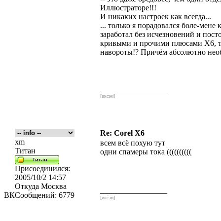
Иллюстраторе!!!
И никаких настроек как всегда...
... только я порадовался боле-мене
заработал без исчезновений и пост
кривыми и прочими плюсами Х6, т
навороты!? Причём абсолютно нео
_________________
[икс́эм]
Re: Corel X6
xm
всем всё похую тут
Титан
одни спамеры тока ((((((((((
Присоединился:
2005/10/2 14:57
Откуда
Москва
_________________
ВК
Сообщений:
6779
[икс́эм]