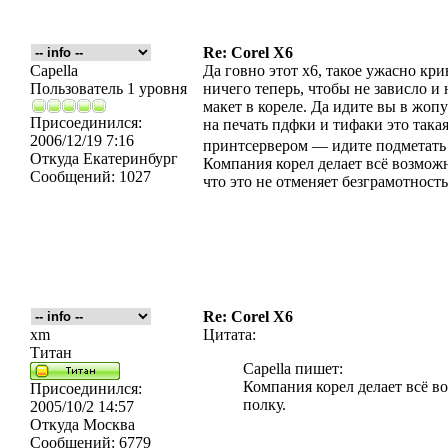
Re: Corel X6
Capella
Да говно этот х6, такое ужасно кр
Пользователь 1 уровня
ничего теперь, чтобы не зависло и
макет в кореле. Да идите вы в жоп
Присоединился:
на печать пдфки и тифаки это така
2006/12/19 7:16
принтсервером — идите подметать у
Откуда
Екатеринбург
Компания корел делает всё возмож
Сообщений:
1027
что это не отменяет безграмотност
Re: Corel X6
xm
Цитата:
Титан
Capella пишет:
Компания корел делает всё в
Присоединился:
полку.
2005/10/2 14:57
Откуда
Москва
Сообщений:
6779