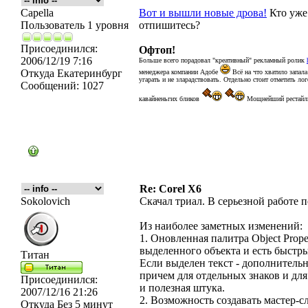
Capella
Вот и вышли новые дрова!
Кто уже 
Пользователь 1 уровня
отпишитесь?
Присоединился:
Офтоп!
2006/12/19 7:16
Больше всего порадовал "креативный" рекламный ролик
Откуда
Екатеринбург
менеджера компании Адобе
Всё на что хватило запала
угарать и не зларадствовать. Отдельно стоит отметить ло
Сообщений:
1027
кавайненьгих бликов
Мощнейший рестайлин
Re: Corel X6
Sokolovich
Скачал триал. В серьезной работе 
Из наиболее заметных изменений:
1. Оновленная палитра Object Prop
выделенного объекта и есть быстр
Титан
Если выделен текст - дополнитель
причем для отдельных знаков и для
Присоединился:
и полезная штука.
2007/12/16 21:26
2. Возможность создавать мастер-с
Откуда
Без 5 минут