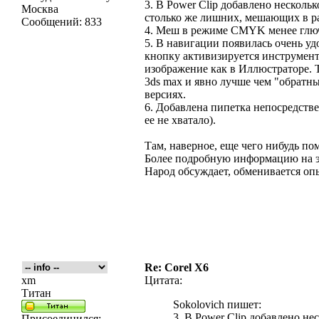
3. В Power Clip добавлено несколь
Москва
столько же лишних, мешающих в ра
Сообщений:
833
4. Меш в режиме CMYK менее глю
5. В навигации появилась очень уд
кнопку активизируется инструмент
изображение как в Иллюстраторе. Т
3ds max и явно лучше чем "обрат
версиях.
6. Добавлена пипетка непосредстве
ее не хватало).
Там, наверное, еще чего нибудь по
Более подробную информацию на э
Народ обсуждает, обменивается опы
Re: Corel X6
xm
Цитата:
Титан
Sokolovich пишет:
3. В Power Clip добавлено н
Присоединился: