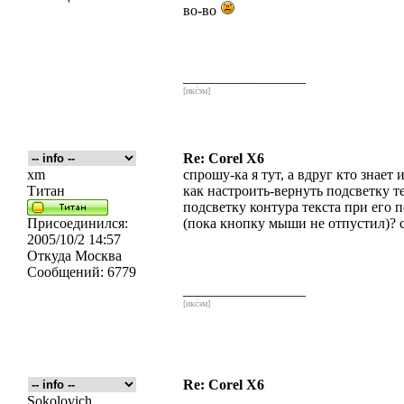
во-во
_________________
[икс́эм]
Re: Corel X6
xm
спрошу-ка я тут, а вдруг кто знает 
Титан
как настроить-вернуть подсветку т
подсветку контура текста при его 
Присоединился:
(пока кнопку мыши не отпустил)? с
2005/10/2 14:57
Откуда
Москва
Сообщений:
6779
_________________
[икс́эм]
Re: Corel X6
Sokolovich