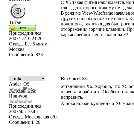
С Х5 такая фигня наблюдается, но 
глюк, до которого никому нет дела.
В режиме View/Wireframe начально
Других способов пока не нашел. Кс
Титан
полезного, так что я для быстрого
отображения горячие клавиши. При
Присоединился:
каркас/шейдинг есть клавиша F3
2007/12/16 21:26
Откуда
Без 5 минут
Москва
Сообщений:
833
Re: Corel X6
Ander_OS
Установили Х6. Хорошо, что Х5 о
перестали работать. Особенно жал
Новичок
исправить.
А пока новый купленный Х6 можно
Присоединился:
2007/4/5 10:45
Откуда
Московская обл.
Сообщений:
20