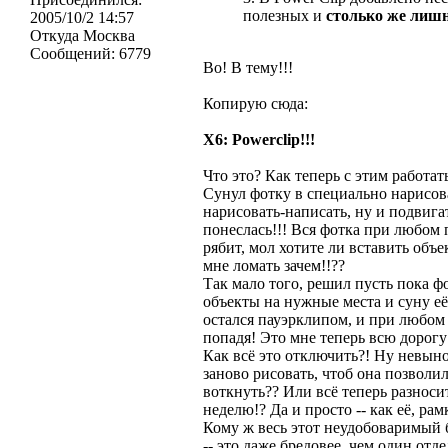
полезных и
столько же лиш
2005/10/2 14:57
Откуда
Москва
Сообщений:
6779
Во! В тему!!!
Копирую сюда:
Х6: Powerclip!!!
Что это? Как теперь с этим работать
Сунул фотку в специально нарисова
нарисовать-написать, ну и подвиг
понеслась!!! Вся фотка при любом 
рябит, мол хотите ли вставить объе
мне ломать зачем!!??
Так мало того, решил пусть пока ф
объекты на нужные места и суну её 
остался пауэрклипом, и при любом 
попадя! Это мне теперь всю дорогу
Как всё это отключить?! Ну невыно
заново рисовать, чтоб она позволи
воткнуть?? Или всё теперь разноси
неделю!? Да и просто -- как её, ра
Кому ж весь этот неудобоваримый б
-- это даже бредовее, чем один отд