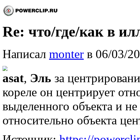
Re: что/где/как в и
Написал
monter
в 06/03/20
asat
,
Эль
за центрирование
кореле он центрирует отн
выделенного объекта и не 
относительно объекта це
Источник:
https://powercl