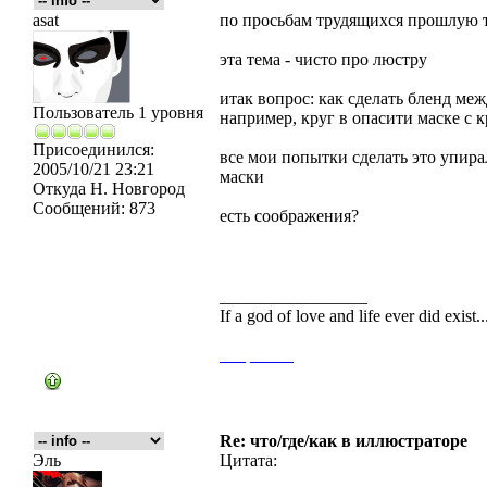
asat
по просьбам трудящихся прошлую т
эта тема - чисто про люстру
итак вопрос: как сделать бленд ме
Пользователь 1 уровня
например, круг в опасити маске с
Присоединился:
все мои попытки сделать это упирал
2005/10/21 23:21
маски
Откуда
Н. Новгород
Сообщений:
873
есть соображения?
_________________
If a god of love and life ever did exist
___
_____
Re: что/где/как в иллюстраторе
Эль
Цитата: