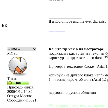
_________________
If a god of love and life ever did exist
ВК
___
_____
Re: что/где/как в иллюстраторе
MYST
посдкажите как вставить текст из б
гарнитура и пр) текстового блока??
Пример: в текстовом блоке - Arial 1
копирую (из другого блока например
Титан
1.. и ессна надо чтоб силь (Arial 1
Присоединился:
2006/1/12 14:35
надеюсь по русски обхяснил
Откуда
Москва
Сообщений:
3821
PS запарился тему искать - прошу з