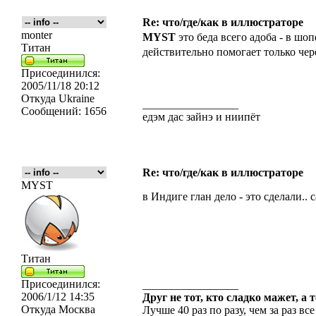
Re: что/где/как в иллюстраторе
monter
MYST
это беда всего адоба - в шо
Титан
действительно помогает только че
Присоединился:
2005/11/18 20:12
Откуда
Ukraine
_________________
Сообщений:
1656
едэм дас зайнэ и ниипёт
Re: что/где/как в иллюстраторе
MYST
в Индиге глан дело - это сделали.. 
Титан
Присоединился:
_________________
2006/1/12 14:35
Друг не тот, кто сладко мажет, а 
Откуда
Москва
Лучше 40 раз по разу, чем за раз все