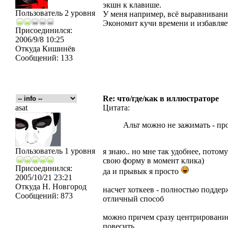
экшн к клавише.
Пользователь 2 уровня
У меня например, всё выравнивание
Экономит кучи времени и избавляе
Присоединился:
2006/9/8 10:25
Откуда
Кишинёв
Сообщений:
133
Re: что/где/как в иллюстраторе
asat
Цитата:
Альт можно не зажимать - пр
Пользователь 1 уровня
я знаю.. но мне так удобнее, потом
свою форму в момент клика)
Присоединился:
да и прывык я просто
2005/10/21 23:21
Откуда
Н. Новгород
насчет хоткеев - полностью подде
Сообщений:
873
отличный способ
можно причем сразу центрирование
повесить