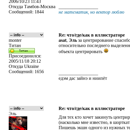
2006/10/23 11:43
Откуда
Тамбов-Москва
_________________
Сообщений:
1844
не математик, но вектор люблю
Re: что/где/как в иллюстраторе
monter
asat
,
Эль
за центрирование спасибо
Титан
относительно последнего выделенно
объекта центрировать
Присоединился:
2005/11/18 20:12
Откуда
Ukraine
Сообщений:
1656
_________________
едэм дас зайнэ и ниипёт
Re: что/где/как в иллюстраторе
Эль
Для тех кто хочет закинуть центрир
(насколько мне известно, в шортка
Пишешь экшн одного из нужных те