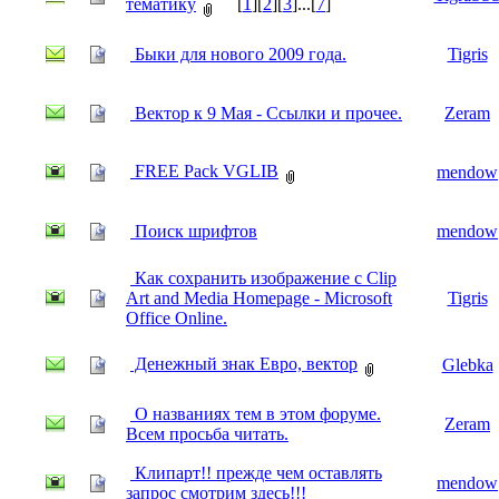
тематику
[
1
][
2
][
3
]...[
7
]
Быки для нового 2009 года.
Tigris
Вектор к 9 Мая - Ссылки и прочее.
Zeram
FREE Pack VGLIB
mendow
Поиск шрифтов
mendow
Как сохранить изображение с Clip
Art and Media Homepage - Microsoft
Tigris
Office Online.
Денежный знак Евро, вектор
Glebka
О названиях тем в этом форуме.
Zeram
Всем просьба читать.
Клипарт!! прежде чем оставлять
mendow
запрос смотрим здесь!!!