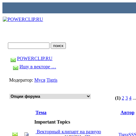
POWERCLIP.RU
Ищу в векторе …
Модератор:
Муся
Tigris
(1)
2
3
4
..
Тема
Автор
Important Topics
Векторный клипарт на разную
TigraSS