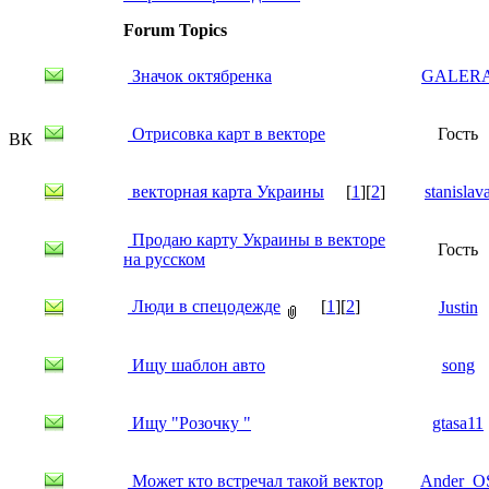
Forum Topics
Значок октябренка
GALER
Отрисовка карт в векторе
Гость
ВК
векторная карта Украины
[
1
][
2
]
stanislav
Продаю карту Украины в векторе
Гость
на русском
Люди в спецодежде
[
1
][
2
]
Justin
Ищу шаблон авто
song
Ищу "Розочку "
gtasa11
Может кто встречал такой вектор
Ander_O