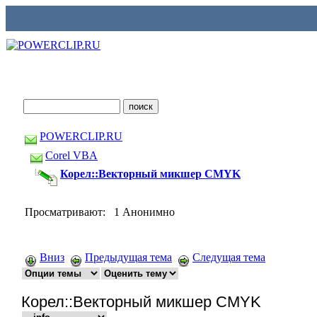
POWERCLIP.RU
Corel VBA
Корел::Векторный микшер CMYK
Просматривают: 1 Анонимно
Вниз
Предыдущая тема
Следущая тема
Корел::Векторный микшер CMYK