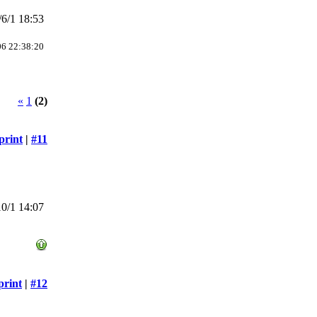
6/1 18:53
 22:38:20
«
1
(2)
print
|
#11
0/1 14:07
print
|
#12