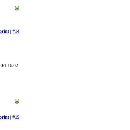
print
|
#14
0/1 16:02
print
|
#15