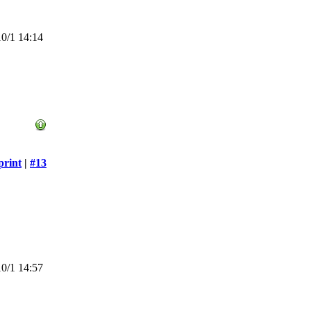
0/1 14:14
print
|
#13
0/1 14:57