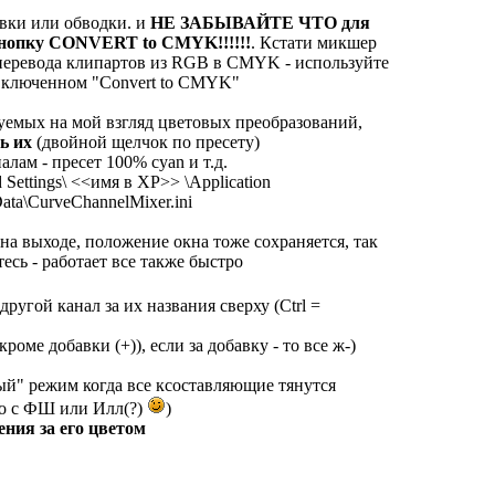
вки или обводки. и
НЕ ЗАБЫВАЙТЕ ЧТО для
нопку CONVERT to CMYK!!!!!!
. Кстати микшер
перевода клипартов из RGB в CMYK - используйте
 включенном "Convert to CMYK"
зуемых на мой взгляд цветовых преобразований,
ть их
(двойной щелчок по пресету)
лам - пресет 100% cyan и т.д.
Settings\ <<имя в ХР>> \Application
ata\CurveChannelMixer.ini
а выходе, положение окна тоже сохраняется, так
тесь - работает все также быстро
ругой канал за их названия сверху (Ctrl =
(кроме добавки (+)), если за добавку - то все ж-)
овый" режим когда все ксоставляющие тянутся
о с ФШ или Илл(?)
)
ния за его цветом