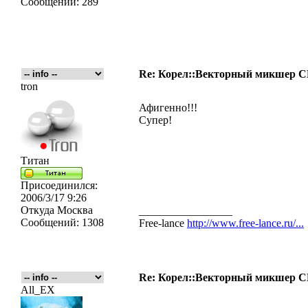
Сообщений:
289
Re: Корел::Векторный микшер
tron
Афигенно!!!
Супер!
Титан
Присоединился:
2006/3/17 9:26
Откуда
Москва
_________________
Сообщений:
1308
Free-lance
http://www.free-lance.ru/...
Re: Корел::Векторный микшер
All_EX