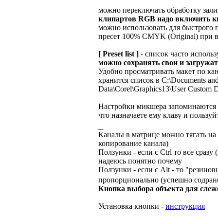
можно переключать обработку зали
клипартов RGB надо включить к
можно использовать для быстрого 
пресет 100% CMYK (Original) при
[ Preset list ]
- список часто исполь
можно сохранять свои и загружа
Удобно просматривать макет по кана
хранится список в C:\Documents and 
Data\Corel\Graphics13\User Custom D
Настройки микшера запоминаются н
что назначаете ему клаву и пользуй
НОВОЕ:
Каналы в матрице можно тягать на д
копирование канала)
Ползунки - если с Ctrl то все сразу 
надеюсь понятно почему
Ползунки - если с Alt - то "резин
пропорционально (успешно содран
Кнопка выбора объекта для слеже
Установка кнопки -
инструкция