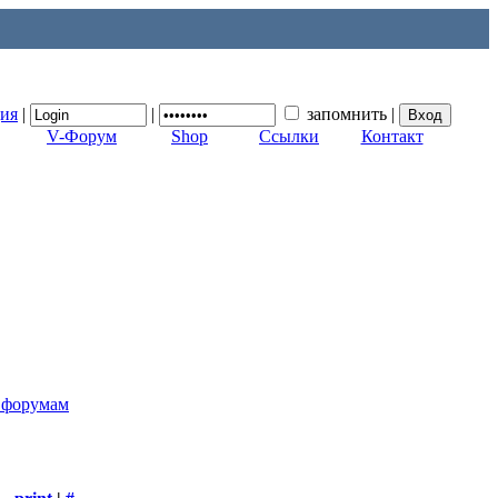
ция
|
|
запомнить
|
V-Форум
Shop
Ссылки
Контакт
к форумам