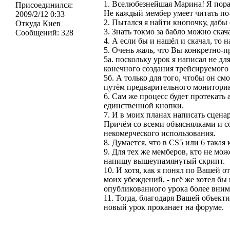
1. Вселюбезнейшая Марина! Я пор
Присоединился:
Не каждый мембер умеет читать по
2009/2/12 0:33
2. Пытался я найти кнопочку, дабы 
Откуда
Киев
3. Знать токмо за бабло можно скач
Сообщений:
328
4. А если бы и нашёл и скачал, то
5. Очень жаль, что Вы конкретно-п
5а. поскольку урок я написал не дл
конечного создания трейсируемого
5б. А только для того, чтобы он см
путём предварительного мониторин
6. Сам же процесс будет протекать
единственной кнопки.
7. И в моих планах написать сценар
Причём со всеми объяснялками и со
некомерческого использования.
8. Думается, что в CS5 или 6 такая
9. Для тех же мемберов, кто не мо
напишу вышеупамянутый скрипт.
10. И хотя, как я понял по Вашей о
моих убеждений, - всё же хотел бы
опубликованного урока более вним
11. Тогда, благодаря Вашей объект
новый урок проканает на форуме.