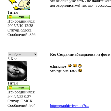
эта кнопка уже есть - не палите кон
договорились же! так шо - тсссссс...
Титан
Присоединился:
2007/7/10 12:38
Откуда
одесса
Сообщений:
356
Re: Создание абвадилова из фото
S Kot
e.larionov
это где она там?
Титан
Присоединился:
2005/4/22 0:27
Откуда
ОМСК
_________________
Сообщений:
964
http://graphicriver.net?r...