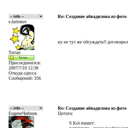
Re: Создание абвадилова из фото
e.larionov
ну не тут же обсуждать!! договорил
Титан
Присоединился:
2007/7/10 12:38
Откуда
одесса
Сообщений:
356
Re: Создание абвадилова из фото
EugeneЧайник
Цитата:
S Kot пишет: