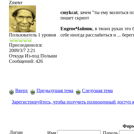
Zmeter
cmykcat
, зачем "ты ему молиться 
пишет скрипт
EugeneЧайник
, в твоих руках это
Пользователь 1 уровня
себе иногда расслабиться и ... бере
Присоединился:
2009/3/7 2:21
Откуда
Из-под Польши
Сообщений:
426
Вверх
Предыдущая тема
Следущая тема
Зарегистрируйтесь, чтобы получить полноценный доступ 
Форм
Логин
Имя
Пароль