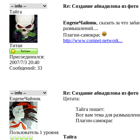
Re: Создание абвадилова из фото
Тайга
EugeneЧайник
, сказать за что за
размышлений....
Плагин-самокрас
http://www.comnet-network...
Титан
Присоединился:
2007/7/3 20:40
Сообщений:
33
Re: Создание абвадилова из фото
EugeneЧайник
Цитата:
Тайга пишет:
Вот вам тема для размышлений
Плагин-самокрас
Пользователь 1 уровня
Тайга