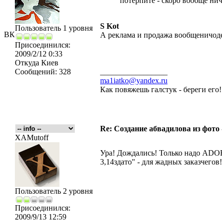
потерпите - скоро вообще нич
S Kot
Пользователь 1 уровня
ВК
А реклама и продажа вообщеничод
Присоединился:
2009/2/12 0:33
Откуда
Киев
Сообщений:
328
_________________
ma1iatko@yandex.ru
Как повяжешь галстук - береги его
Re: Создание абвадилова из фото
XAMutoff
Ура! Дождались! Только надо ADOB
3,14здато" - для жадных заказчегов!
Пользователь 2 уровня
Присоединился:
2009/9/13 12:59