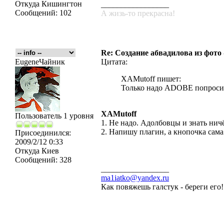
Откуда
Кишингтон
_________________
Сообщений:
102
А жизь-то прекрасна!
Re: Создание абвадилова из фото
EugeneЧайник
Цитата:
XAMutoff пишет:
Только надо ADOBE попросит
XAMutoff
Пользователь 1 уровня
1. Не надо. Адолбовцы и знать ничё
2. Напишу плагин, а кнопочка сама
Присоединился:
2009/2/12 0:33
Откуда
Киев
Сообщений:
328
_________________
ma1iatko@yandex.ru
Как повяжешь галстук - береги его