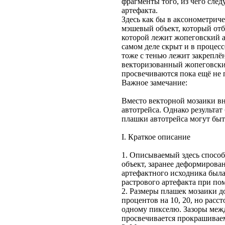
фрагменты того, из чего следу
артефакта.
Здесь как бы в аксонометриче
мэшевый объект, который отб
которой лежит жопеговский ар
самом деле скрыт и в процесс
тоже с тенью лежит закрепл
векторизованный жопеговски
просвечиваются пока ещё не 
Важное замечание:
Вместо векторной мозаики вн
автотрейса. Однако результа
плашки автотрейса могут быт
I. Краткое описание
1. Описываемый здесь способ
объект, заранее деформирова
артефактного исходника была
растрового артефакта при по
2. Размеры плашек мозаики 
процентов на 10, 20, но расс
одному пикселю. Зазоры межд
просвечивается прокрашивае