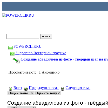
POWERCLIP.RU
Support по Векторной графике
Создание абвадилова из фото - твёрдый шаг на п
Просматривают: 1 Анонимно
Вниз
Предыдущая тема
Следущая тема
Создание абвадилова из фото - твёрдый