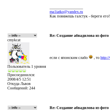
_________________
ma1iatko@yandex.ru
Как повяжешь галстук - береги его
Re: Создание абвадилова из фото
cmykcat
если с японским слабо
, то
http:
Пользователь 1 уровня
Присоединился:
2008/4/5 12:51
Откуда
Львов
Сообщений:
244
Re: Создание абвадилова из фото