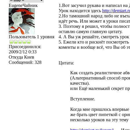
EugeneЧайник
1.Вот засучил рукава и написал на
Урок находится здесь
http://demiart.r
2.Но тамошний народ либо не въехал
идёт речь. Или может я уроки писа
3. Поэтому я решил, чтобы полност
оставлю самую главную цитату.
Пользователь 1 уровня
4. А Вы уж решайте, смотреть урок
5. Ежели кто и рискнёт посмотреть
Присоединился:
коменты и вообще всё, что Вы об э
2009/2/12 0:33
Откуда
Киев
Сообщений:
328
Цитата:
Как создать реалистичное аб
(Альтернативный способ про
качества).
или Ещё маленький секрет при
Вступление.
Когда мне пришлось впервые 
же брать цвет пипеткой с ор
несколько уроков на эту тему