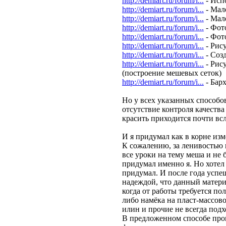
http://demiart.ru/forum/i...
- Исп
http://demiart.ru/forum/i...
- Мал
http://demiart.ru/forum/i...
- Мал
http://demiart.ru/forum/i...
- Фот
http://demiart.ru/forum/i...
- Фот
http://demiart.ru/forum/i...
- Рис
http://demiart.ru/forum/i...
- Соз
http://demiart.ru/forum/i...
- Рис
(построение мешевых сеток)
http://demiart.ru/forum/i...
- Бар
Но у всех указанных способо
отсутствие контроля качества
красить приходится почти вс
И я придумал как в корне из
К сожалению, за ленивостью
все уроки на тему меша и не 
придумал именно я. Но хотел 
придумал. И после года успе
надеждой, что данный материа
когда от работы требуется по
либо намёка на пласт-массовос
илин и прочие не всегда под
В предложенном способе про