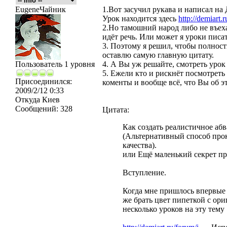
EugeneЧайник
1.Вот засучил рукава и написал на
Урок находится здесь
http://demiart.r
2.Но тамошний народ либо не въехал
идёт речь. Или может я уроки писа
3. Поэтому я решил, чтобы полност
оставлю самую главную цитату.
Пользователь 1 уровня
4. А Вы уж решайте, смотреть урок
5. Ежели кто и рискнёт посмотреть
Присоединился:
коменты и вообще всё, что Вы об э
2009/2/12 0:33
Откуда
Киев
Сообщений:
328
Цитата:
Как создать реалистичное аб
(Альтернативный способ про
качества).
или Ещё маленький секрет при
Вступление.
Когда мне пришлось впервые 
же брать цвет пипеткой с ор
несколько уроков на эту тему