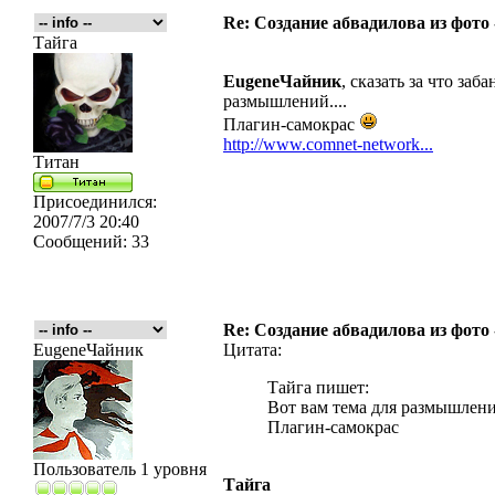
Re: Создание абвадилова из фото
Тайга
EugeneЧайник
, сказать за что за
размышлений....
Плагин-самокрас
http://www.comnet-network...
Титан
Присоединился:
2007/7/3 20:40
Сообщений:
33
Re: Создание абвадилова из фото
EugeneЧайник
Цитата:
Тайга пишет:
Вот вам тема для размышлений
Плагин-самокрас
Пользователь 1 уровня
Тайга