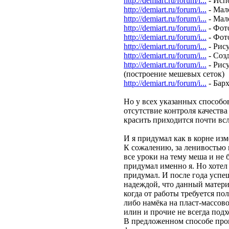
http://demiart.ru/forum/i...
- Исп
http://demiart.ru/forum/i...
- Мал
http://demiart.ru/forum/i...
- Мал
http://demiart.ru/forum/i...
- Фот
http://demiart.ru/forum/i...
- Фот
http://demiart.ru/forum/i...
- Рис
http://demiart.ru/forum/i...
- Соз
http://demiart.ru/forum/i...
- Рис
(построение мешевых сеток)
http://demiart.ru/forum/i...
- Бар
Но у всех указанных способо
отсутствие контроля качества
красить приходится почти вс
И я придумал как в корне из
К сожалению, за ленивостью
все уроки на тему меша и не 
придумал именно я. Но хотел 
придумал. И после года успе
надеждой, что данный материа
когда от работы требуется по
либо намёка на пласт-массовос
илин и прочие не всегда под
В предложенном способе про