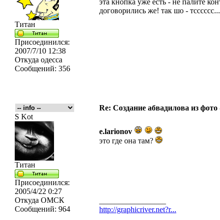
эта кнопка уже есть - не палите кон
договорились же! так шо - тсссссс...
Титан
Присоединился:
2007/7/10 12:38
Откуда
одесса
Сообщений:
356
Re: Создание абвадилова из фото
S Kot
e.larionov
это где она там?
Титан
Присоединился:
2005/4/22 0:27
Откуда
ОМСК
_________________
Сообщений:
964
http://graphicriver.net?r...