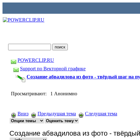
POWERCLIP.RU
Support по Векторной графике
Создание абвадилова из фото - твёрдый шаг на п
Просматривают: 1 Анонимно
Вниз
Предыдущая тема
Следущая тема
Создание абвадилова из фото - твёрдый