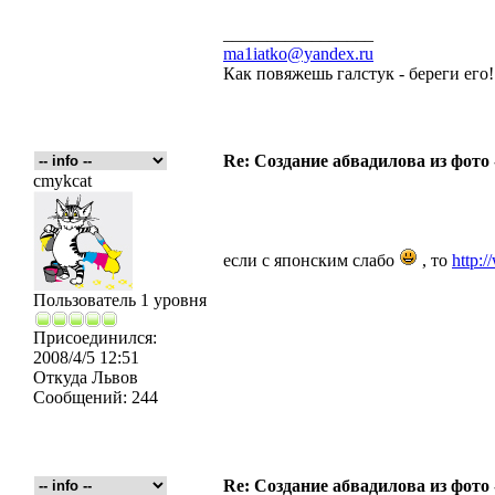
_________________
ma1iatko@yandex.ru
Как повяжешь галстук - береги его
Re: Создание абвадилова из фото
cmykcat
если с японским слабо
, то
http:
Пользователь 1 уровня
Присоединился:
2008/4/5 12:51
Откуда
Львов
Сообщений:
244
Re: Создание абвадилова из фото