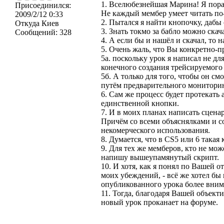
1. Вселюбезнейшая Марина! Я пор
Присоединился:
Не каждый мембер умеет читать по
2009/2/12 0:33
2. Пытался я найти кнопочку, дабы 
Откуда
Киев
3. Знать токмо за бабло можно скач
Сообщений:
328
4. А если бы и нашёл и скачал, то
5. Очень жаль, что Вы конкретно-п
5а. поскольку урок я написал не дл
конечного создания трейсируемого
5б. А только для того, чтобы он см
путём предварительного мониторин
6. Сам же процесс будет протекать
единственной кнопки.
7. И в моих планах написать сценар
Причём со всеми объяснялками и со
некомерческого использования.
8. Думается, что в CS5 или 6 такая
9. Для тех же мемберов, кто не мо
напишу вышеупамянутый скрипт.
10. И хотя, как я понял по Вашей о
моих убеждений, - всё же хотел бы
опубликованного урока более вним
11. Тогда, благодаря Вашей объект
новый урок проканает на форуме.