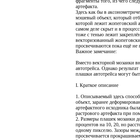
фрагменты того, из чего следу
артефакта.
Здесь как бы в аксонометриче
мэшевый объект, который отб
которой лежит жопеговский ар
самом деле скрыт и в процесс
тоже с тенью лежит закрепл
векторизованный жопеговски
просвечиваются пока ещё не 
Важное замечание:
Вместо векторной мозаики вн
автотрейса. Однако результа
плашки автотрейса могут быт
I. Краткое описание
1. Описываемый здесь способ
объект, заранее деформирова
артефактного исходника была
растрового артефакта при по
2. Размеры плашек мозаики 
процентов на 10, 20, но расс
одному пикселю. Зазоры межд
просвечивается прокрашивае