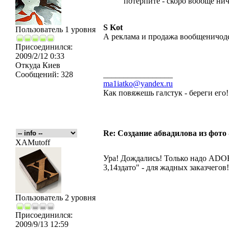
потерпите - скоро вообще нич
S Kot
Пользователь 1 уровня
А реклама и продажа вообщеничод
Присоединился:
2009/2/12 0:33
Откуда
Киев
Сообщений:
328
_________________
ma1iatko@yandex.ru
Как повяжешь галстук - береги его
Re: Создание абвадилова из фото
XAMutoff
Ура! Дождались! Только надо ADOB
3,14здато" - для жадных заказчегов!
Пользователь 2 уровня
Присоединился:
2009/9/13 12:59