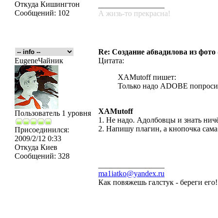
Откуда
Кишингтон
_________________
Сообщений:
102
А жизь-то прекрасна!
Re: Создание абвадилова из фото
EugeneЧайник
Цитата:
XAMutoff пишет:
Только надо ADOBE попросит
XAMutoff
Пользователь 1 уровня
1. Не надо. Адолбовцы и знать ничё
2. Напишу плагин, а кнопочка сама
Присоединился:
2009/2/12 0:33
Откуда
Киев
Сообщений:
328
_________________
ma1iatko@yandex.ru
Как повяжешь галстук - береги его