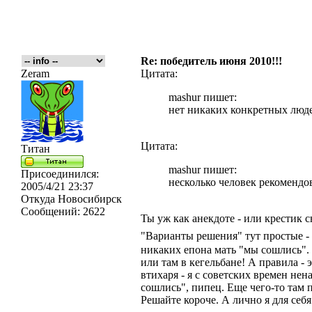
Re: победитель июня 2010!!!
Zeram
Цитата:
mashur пишет:
нет никаких конкретных люд
Цитата:
Титан
mashur пишет:
Присоединился:
несколько человек рекомендо
2005/4/21 23:37
Откуда
Новосибирск
Сообщений:
2622
Ты уж как анекдоте - или крестик 
"Варианты решения" тут простые -
никаких епона мать "мы сошлись". 
или там в кегельбане! А правила -
втихаря - я с советских времен не
сошлись", пипец. Еще чего-то там п
Решайте короче. А лично я для себ