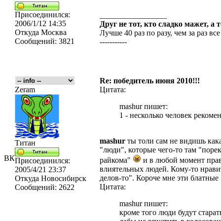
Присоединился:
_________________
2006/1/12 14:35
Друг не тот, кто сладко мажет, а 
Откуда
Москва
Лучше 40 раз по разу, чем за раз все
Сообщений:
3821
-----------
Re: победитель июня 2010!!!
Zeram
Цитата:
mashur пишет:
1 - несколько человек рекоме
mashur
ты толи сам не видишь кака
Титан
"люди", которые чего-то там "поре
ВК
райкома"
и в любой момент прав
Присоединился:
влиятельных людей. Кому-то нрави
2005/4/21 23:37
делов-то". Короче мне эти блатные
Откуда
Новосибирск
Цитата:
Сообщений:
2622
mashur пишет:
кроме того люди будут старат