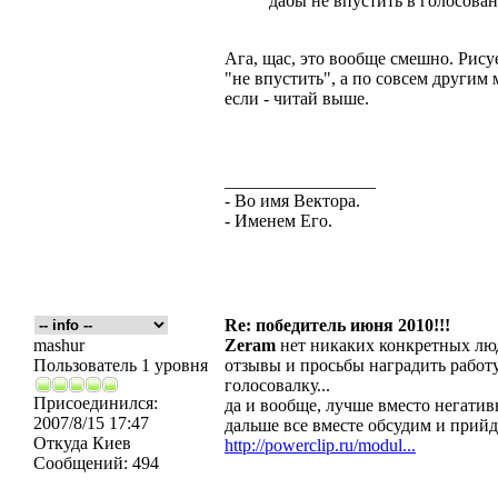
дабы не впустить в голосован
Ага, щас, это вообще смешно. Рису
"не впустить", а по совсем другим
если - читай выше.
_________________
- Во имя Вектора.
- Именем Его.
Re: победитель июня 2010!!!
mashur
Zeram
нет никаких конкретных лю
Пользователь 1 уровня
отзывы и просьбы наградить работу
голосовалку...
Присоединился:
да и вообще, лучше вместо негати
2007/8/15 17:47
дальше все вместе обсудим и прий
Откуда
Киев
http://powerclip.ru/modul...
Сообщений:
494