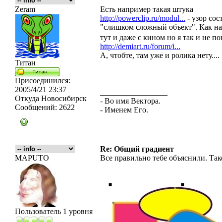
Zeram
Есть например такая штука
http://powerclip.ru/modul...
- узор сос
"слишком сложный объект". Как н
тут и даже с кином но я так и не п
http://demiart.ru/forum/i...
А, чтобте, там уже и ролика нету....
Титан
Присоединился:
2005/4/21 23:37
_________________
Откуда
Новосибирск
- Во имя Вектора.
Сообщений:
2622
- Именем Его.
Re: Общий градиент
MAPUTO
Все правильно тебе объяснили. Так
Пользователь 1 уровня