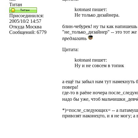
Титан
kotonast пишет:
Не только дизайнера.
Присоединился:
2005/10/2 14:57
блин-чебурек! ну ты как напишешь
Откуда
Москва
"не_только_дизайнер" -- это тот ж
Сообщений:
6779
предлагать
Цитата:
kotonast пишет:
Ну и не совсем в топик
а ещё ты забыл нам тут намекнуть 
повера!
где-то в раёне ночера после_сле
надо бы уже, чтоб мальчишки_девч
*)=после_следующих= -- а патамушт
привозят наконецто, и я не могу; а 