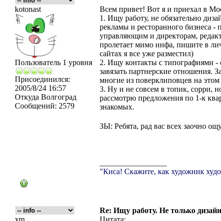
kotonast
Всем привет! Вот я и приехал в Мо
1. Ищу работу, не обязательно диз
рекламы и ресторанного бизнеса - 
управляющим и директорам, редакт
пролетает мимо инфа, пишите в личк
сайтах я все уже разместил)
Пользователь 1 уровня
2. Ищу контакты с типографиями -
завязать партнерские отношения. За
Присоединился:
многие из поверклиповцев на этом 
2005/8/24 16:57
3. Ну и не совсем в топик, сорри, н
Откуда
Волгоград
рассмотрю предложения по 1-к квар
Сообщений:
2579
знакомых.
ЗЫ: Ребята, рад вас всех заочно о
_________________
"Киса! Скажите, как художник худо
Re: Ищу работу. Не только дизайн
xm
Цитата: