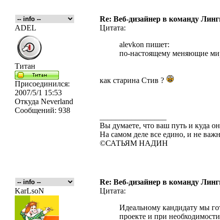
Re: Веб-дизайнер в команду Лин
ADEL
Цитата:
alevkon пишет:
по-настоящему меняющие ми
Титан
как старина Стив ?
Присоединился:
2007/5/1 15:53
Откуда
Neverland
Сообщений:
938
_________________
Вы думаете, что ваш путь и куда он
На самом деле все едино, и не важн
©САТЬЯМ НАДИН
Re: Веб-дизайнер в команду Лин
KarLsoN
Цитата:
Идеальному кандидату мы г
проекте и при необходимости