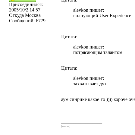
Присоединился:
2005/10/2 14:57
alevkon пишет:
Откуда
Москва
волнующий User Experience
Сообщений:
6779
Цитата:
alevkon пишет:
потрясающим талантом
Цитата:
alevkon пишет:
захватывает дух
аум синрикё какое-то )))) короче 
_________________
[икс́эм]