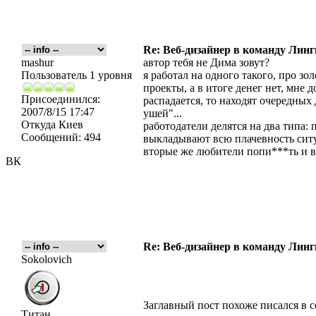
Re: Веб-дизайнер в команду Лин
mashur
автор тебя не Дима зовут?
Пользователь 1 уровня
я работал на одного такого, про зо
проекты, а в итоге денег нет, мне
Присоединился:
распадается, то находят очередны
2007/8/15 17:47
ушей"...
Откуда
Киев
работодатели делятся на два типа:
Сообщений:
494
выкладывают всю плачевность ситу
вторые же любители попи***ть и в и
ВК
Re: Веб-дизайнер в команду Лин
Sokolovich
Заглавный пост похоже писался в 
Титан