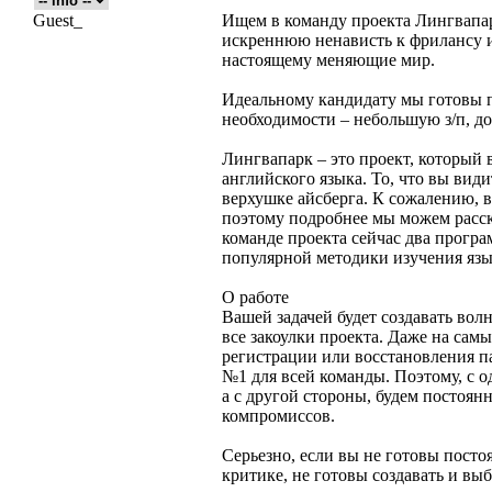
Guest_
Ищем в команду проекта Лингвапа
искреннюю ненависть к фрилансу 
настоящему меняющие мир.
Идеальному кандидату мы готовы 
необходимости – небольшую з/п, д
Лингвапарк – это проект, который 
английского языка. То, что вы види
верхушке айсберга. К сожалению, в
поэтому подробнее мы можем расск
команде проекта сейчас два прогр
популярной методики изучения язы
О работе
Вашей задачей будет создавать вол
все закоулки проекта. Даже на сам
регистрации или восстановления па
№1 для всей команды. Поэтому, с о
а с другой стороны, будем постоян
компромиссов.
Серьезно, если вы не готовы посто
критике, не готовы создавать и вы