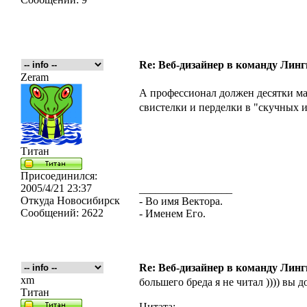
Re: Веб-дизайнер в команду Лин
Zeram
А профессионал должен десятки м
свистелки и перделки в "скучных 
Титан
Присоединился:
2005/4/21 23:37
_________________
Откуда
Новосибирск
- Во имя Вектора.
Сообщений:
2622
- Именем Его.
Re: Веб-дизайнер в команду Лин
xm
большего бреда я не читал )))) вы 
Титан
Цитата: