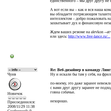
единственного – мы друг другу не 
А вот если вы – как и вся наша ко
вы обладаете потрясающим талант
интеллектом – добро пожаловать на
захватывает дух и финансовую неза
Ждем ваших резюме на alevkon --at
или здесь:
http://www.free-lance.ru/...
Re: Веб-дизайнер в команду Лин
Чуив
Ну и искали бы там у себя, на фрил
по-моему, это даже заранее невежли
с вами друг другу заранее не подх
говна собачьи.
Новичок
нехорошо.
Присоединился:
2008/11/29 11:38
Сообщений:
9