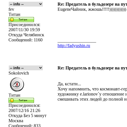
Re: Предатель в бульдозере на пу
fev
EugeneЧайник, жжошь!!!!!))))))))))))
Титан
Присоединился:
2007/11/30 19:59
Откуда
Челябинск
Сообщений:
1160
_________________
http://fadyushin.ru
Re: Предатель в бульдозере на пу
Sokolovich
Да, кстати...
Хочу напомнить, что космонавт-ге
художнику e.larionov`у отношение 
Титан
смешивать этих людей до полной не
Присоединился:
2007/12/16 21:26
Откуда
Без 5 минут
Москва
Сообщений:
833