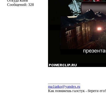
Откуда
Киев
Сообщений:
328
_________________
ma1iatko@yandex.ru
Как повяжешь галстук - береги его