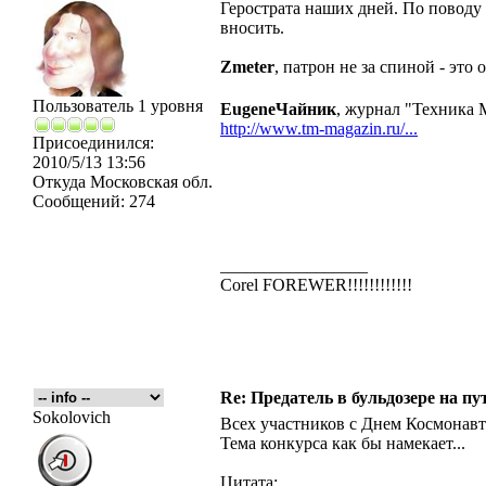
Герострата наших дней. По поводу
вносить.
Zmeter
, патрон не за спиной - это
Пользователь 1 уровня
EugeneЧайник
, журнал "Техника 
http://www.tm-magazin.ru/...
Присоединился:
2010/5/13 13:56
Откуда
Московская обл.
Сообщений:
274
_________________
Corel FOREWER!!!!!!!!!!!!
Re: Предатель в бульдозере на пу
Sokolovich
Всех участников с Днем Космонав
Тема конкурса как бы намекает...
Цитата: