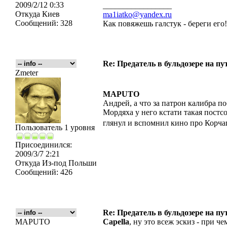
2009/2/12 0:33
_________________
Откуда
Киев
ma1iatko@yandex.ru
Сообщений:
328
Как повяжешь галстук - береги его
Re: Предатель в бульдозере на пу
Zmeter
MAPUTO
Андрей, а что за патрон калибра по
Мордяха у него кстати такая постс
глянул и вспомнил кино про Корч
Пользователь 1 уровня
Присоединился:
2009/3/7 2:21
Откуда
Из-под Польши
Сообщений:
426
Re: Предатель в бульдозере на пу
MAPUTO
Capella
, ну это всеж эскиз - при ч