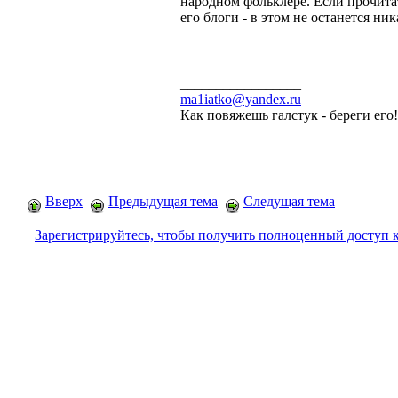
народном фольклёре. Если прочитат
его блоги - в этом не останется ни
_________________
ma1iatko@yandex.ru
Как повяжешь галстук - береги его
Вверх
Предыдущая тема
Следущая тема
Зарегистрируйтесь, чтобы получить полноценный доступ 