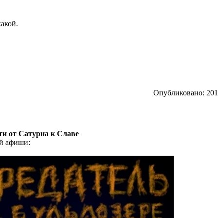
какой.
Опубликовано: 2012
ути от Сатурна к Славе
ой афиши: