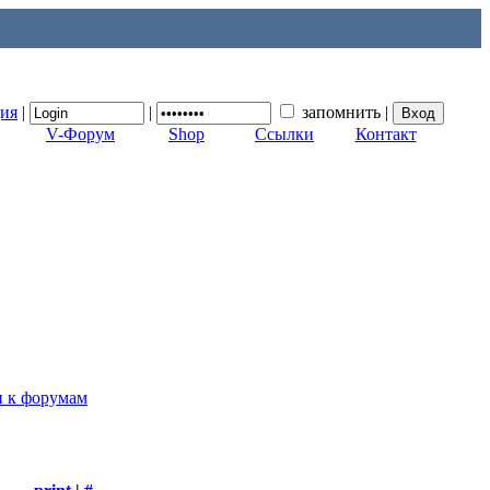
ция
|
|
запомнить
|
V-Форум
Shop
Ссылки
Контакт
п к форумам