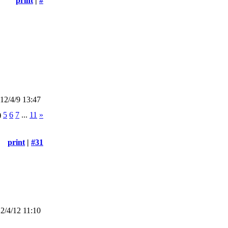
print
|
#
2/4/9 13:47
)
5
6
7
...
11
»
print
|
#31
/4/12 11:10