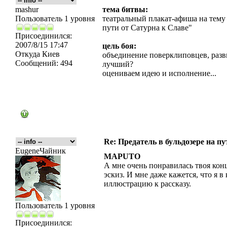
mashur
тема битвы:
Пользователь 1 уровня
театральный плакат-афиша на тему 
пути от Сатурна к Славе"
Присоединился:
2007/8/15 17:47
цель боя:
Откуда
Киев
объединение поверклиповцев, разви
Сообщений:
494
лучший?
оцениваем идею и исполнение...
Re: Предатель в бульдозере на п
EugeneЧайник
MAPUTO
А мне очень понравилась твоя конц
эскиз. И мне даже кажется, что я 
иллюстрацию к рассказу.
Пользователь 1 уровня
Присоединился: