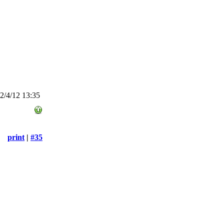
/4/12 13:35
print
|
#35