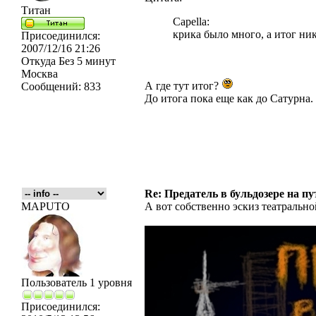
Титан
Capella:
крика было много, а итог ни
Присоединился:
2007/12/16 21:26
Откуда
Без 5 минут
Москва
А где тут итог?
Сообщений:
833
До итога пока еще как до Сатурна.
Re: Предатель в бульдозере на п
MAPUTO
А вот собственно эскиз театральн
Пользователь 1 уровня
Присоединился: