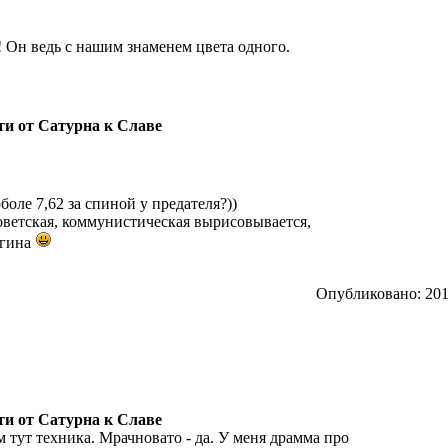
! Он ведь с нашим знаменем цвета одного.
ути от Сатурна к Славе
боле 7,62 за спиной у предателя?))
советская, коммунистическая вырисовывается,
агина
Опубликовано: 2012
ути от Сатурна к Славе
ем тут техника. Мрачновато - да. У меня драмма про