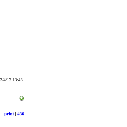
/4/12 13:43
print
|
#36