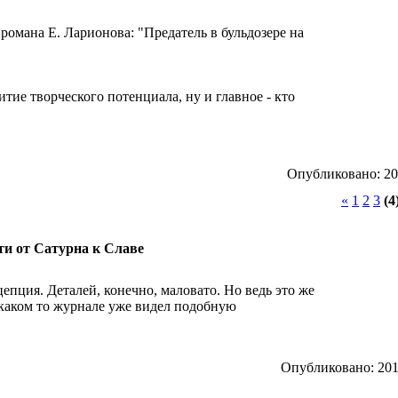
романа Е. Ларионова: "Предатель в бульдозере на
тие творческого потенциала, ну и главное - кто
Опубликовано: 201
«
1
2
3
(4
ути от Сатурна к Славе
епция. Деталей, конечно, маловато. Но ведь это же
в каком то журнале уже видел подобную
Опубликовано: 2012