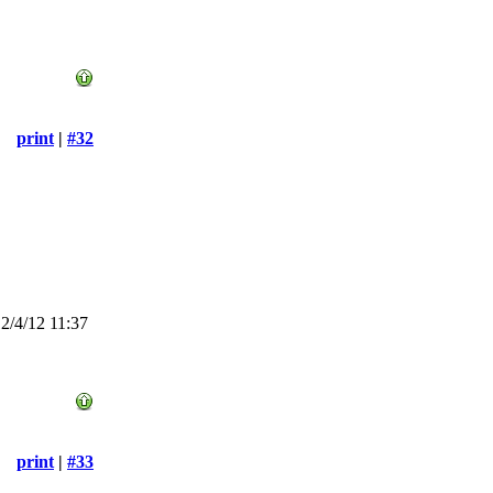
print
|
#32
/4/12 11:37
print
|
#33