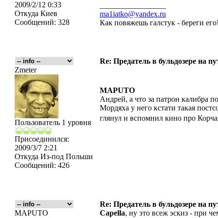
2009/2/12 0:33
_________________
Откуда
Киев
ma1iatko@yandex.ru
Сообщений:
328
Как повяжешь галстук - береги его
Re: Предатель в бульдозере на п
Zmeter
MAPUTO
Андрей, а что за патрон калибра по
Мордяха у него кстати такая пост
глянул и вспомнил кино про Корч
Пользователь 1 уровня
Присоединился:
2009/3/7 2:21
Откуда
Из-под Польши
Сообщений:
426
Re: Предатель в бульдозере на п
MAPUTO
Capella
, ну это всеж эскиз - при ч