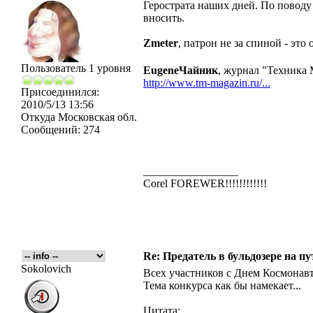
Герострата наших дней. По поводу
вносить.
Zmeter
, патрон не за спиной - это
Пользователь 1 уровня
EugeneЧайник
, журнал "Техника 
http://www.tm-magazin.ru/...
Присоединился:
2010/5/13 13:56
Откуда
Московская обл.
Сообщений:
274
_________________
Corel FOREWER!!!!!!!!!!!!
Re: Предатель в бульдозере на п
Sokolovich
Всех участников с Днем Космонав
Тема конкурса как бы намекает...
Цитата: