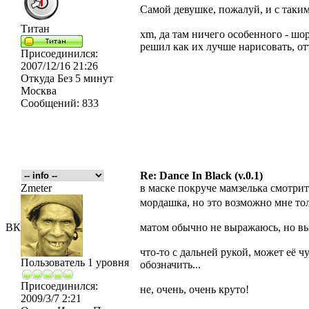
Самой девушке, пожалуй, и с таки
Титан
xm, да там ничего особенного - шо
решил как их лучше нарисовать, от
Присоединился:
2007/12/16 21:26
Откуда
Без 5 минут
Москва
Сообщений:
833
Re: Dance In Black (v.0.1)
Zmeter
в маске покруче мамзелька смотритс
мордашка, но это возможно мне то
ВК
матом обычно не выражаюсь, но вып
что-то с дальней рукой, может её ч
Пользователь 1 уровня
обозначить...
Присоединился:
не, очень, очень круто!
2009/3/7 2:21