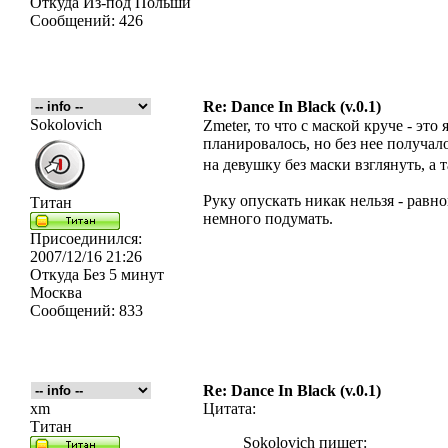
Откуда
Из-под Польши
Сообщений:
426
Re: Dance In Black (v.0.1)
Sokolovich
Zmeter, то что с маской круче - это
планировалось, но без нее получало
на девушку без маски взглянуть, а 
Руку опускать никак нельзя - равн
Титан
немного подумать.
Присоединился:
2007/12/16 21:26
Откуда
Без 5 минут
Москва
Сообщений:
833
Re: Dance In Black (v.0.1)
xm
Цитата:
Титан
Sokolovich пишет: