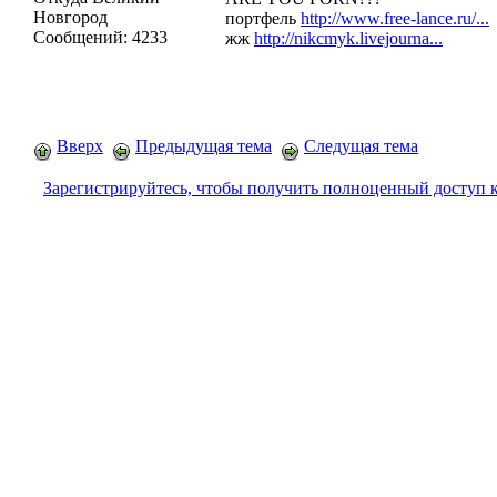
Новгород
портфель
http://www.free-lance.ru/...
Сообщений:
4233
жж
http://nikcmyk.livejourna...
Вверх
Предыдущая тема
Следущая тема
Зарегистрируйтесь, чтобы получить полноценный доступ 