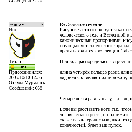
Сообщений:
220
Re: Золотое сечение
Nox
Рисунок часто используется как н
человеческого тела и Вселенной в 
каноническими пропорциями. Рису
помощью металлического карандаша,
время находится в коллекции Galler
Титан
Природа распорядилась в строени
Присоединился:
длина четырёх пальцев равна длине
2005/10/10 12:36
ладоней составляют один локоть, че
Откуда
Мурманск
Сообщений:
668
Четыре локтя равны шагу, а двадца
Если вы расставите ноги так, чтоб
человеческого роста, и поднимите 
оказались на уровне макушки, то ц
конечностей, будет ваш пупок.