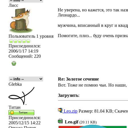
Лисс
Не уверена, но кажется, это так наз
Леонардо...
мужчина, вписанный в круг и квадрат
Помогите, плиз... буду очень призн
Пользователь 1 уровня
Присоединился:
2006/1/17 14:19
Сообщений:
220
Re: Золотое сечение
Glebka
Вот. Тоже не помню чьи. Но наши
Загрузить
:
Титан
Leo.zip
Размер: 81.04 KB; Скачен
Присоединился:
Leo.gif
(20.11 KB)
2005/12/15 14:22
Откуда
Питер