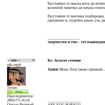
Расстояние от мыска ноги до колен
коленной чашечки до начала генита
Расстояние от кончика подбородка 
одинаково и, подобно длине уха, ра
_________________
творчество и секс - это взаимо
Re: Золотое сечение
nik-cmyk
Junkie
Мона Лиза такая страшная....
Титан
Присоединился:
2005/7/5 16:34
_________________
Откуда
Великий
ARE YOU PORN???