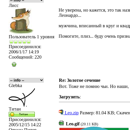
Лисс
Не уверена, но кажется, это так наз
Леонардо...
мужчина, вписанный в круг и квадрат
Помогите, плиз... буду очень призн
Пользователь 1 уровня
Присоединился:
2006/1/17 14:19
Сообщений:
220
Re: Золотое сечение
Glebka
Вот. Тоже не помню чьи. Но наши
Загрузить
:
Титан
Leo.zip
Размер: 81.04 KB; Скачен
Присоединился:
Leo.gif
(20.11 KB)
2005/12/15 14:22
Откуда
Питер