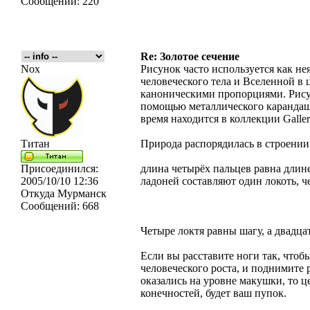
Сообщений:
220
Re: Золотое сечение
Nox
Рисунок часто используется как н
человеческого тела и Вселенной в 
каноническими пропорциями. Рису
помощью металлического карандаша,
время находится в коллекции Galler
Титан
Природа распорядилась в строени
Присоединился:
длина четырёх пальцев равна длине
2005/10/10 12:36
ладоней составляют один локоть, че
Откуда
Мурманск
Сообщений:
668
Четыре локтя равны шагу, а двадца
Если вы расставите ноги так, чтоб
человеческого роста, и поднимите 
оказались на уровне макушки, то ц
конечностей, будет ваш пупок.