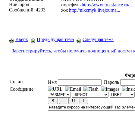
Новгород
портфель
http://www.free-lance.ru/...
Сообщений:
4233
жж
http://nikcmyk.livejourna...
Вверх
Предыдущая тема
Следущая тема
Зарегистрируйтесь, чтобы получить полноценный доступ 
Форм
Логин
Имя
Пароль
Сообщение: