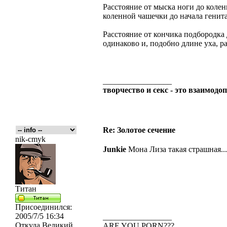
Расстояние от мыска ноги до колен
коленной чашечки до начала генита
Расстояние от кончика подбородка 
одинаково и, подобно длине уха, ра
_________________
творчество и секс - это взаимо
Re: Золотое сечение
nik-cmyk
Junkie
Мона Лиза такая страшная....
Титан
Присоединился:
2005/7/5 16:34
_________________
Откуда
Великий
ARE YOU PORN???