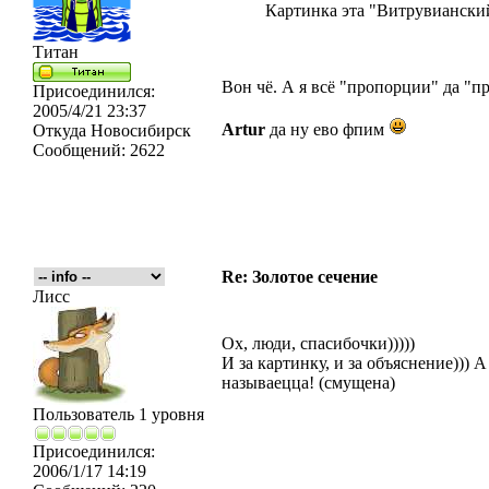
Картинка эта "Витрувианский
Титан
Вон чё. А я всё "пропорции" да "п
Присоединился:
2005/4/21 23:37
Artur
да ну ево фпим
Откуда
Новосибирск
Сообщений:
2622
Re: Золотое сечение
Лисс
Ох, люди, спасибочки)))))
И за картинку, и за объяснение))) 
называецца! (смущена)
Пользователь 1 уровня
Присоединился:
2006/1/17 14:19