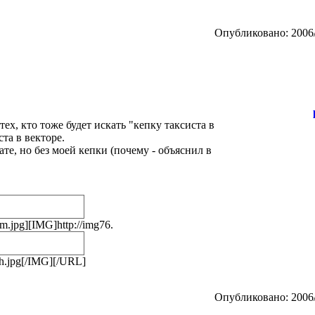
Опубликовано: 2006/
тех, кто тоже будет искать "кепку таксиста в
та в векторе.
тате, но без моей кепки (почему - объяснил в
.jpg][IMG]http://img76.
h.jpg[/IMG][/URL]
Опубликовано: 2006/