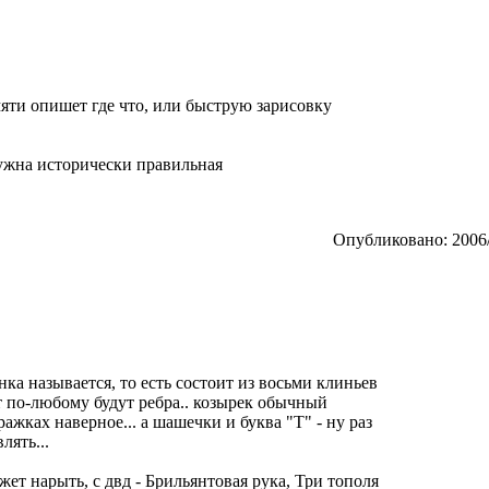
яти опишет где что, или быструю зарисовку
нужна исторически правильная
Опубликовано: 2006/
нка называется, то есть состоит из восьми клиньев
ит по-любому будут ребра.. козырек обычный
ажках наверное... а шашечки и буква "Т" - ну раз
лять...
ет нарыть, с двд - Брильянтовая рука, Три тополя