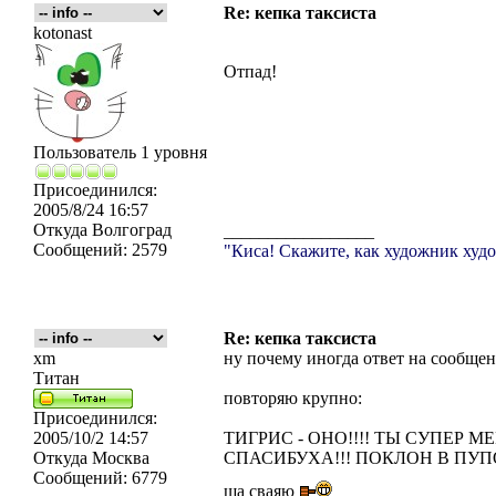
Re: кепка таксиста
kotonast
Отпад!
Пользователь 1 уровня
Присоединился:
2005/8/24 16:57
Откуда
Волгоград
_________________
Сообщений:
2579
"Киса! Скажите, как художник худо
Re: кепка таксиста
xm
ну почему иногда ответ на сообщени
Титан
повторяю крупно:
Присоединился:
2005/10/2 14:57
ТИГРИС - ОНО!!!! ТЫ СУПЕР 
Откуда
Москва
СПАСИБУХА!!! ПОКЛОН В ПУПО
Сообщений:
6779
ща сваяю