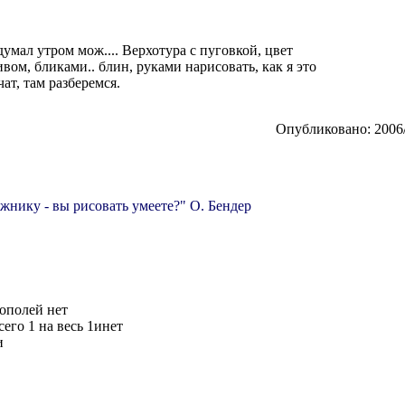
 думал утром мож.... Верхотура с пуговкой, цвет
вом, бликами.. блин, руками нарисовать, как я это
ат, там разберемся.
Опубликовано: 2006/
жнику - вы рисовать умеете?" О. Бендер
тополей нет
сего 1 на весь 1инет
и