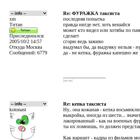
Re: ФУРАЖКА таксиста
xm
последняя попытка
Титан
правда нигде нет, хоть вешайся
может кто видел или хотябы по пам
Присоединился:
сделает
2005/10/2 14:57
сгорю ведь заживо
Откуда
Москва
выдумал бы, да выдумку нельзя - 
Сообщений:
6779
да - не кепка, фуражка канешно же
_________________
[икс́эм]
Re: кепка таксиста
kotonast
Ну.. она кожаная - кепка восьмикли
выкройка, иногда из шести... знач
лакированный - как на военных фур
ты их помнишь, то должен представ
Как вариант - кадры из фильмов мож