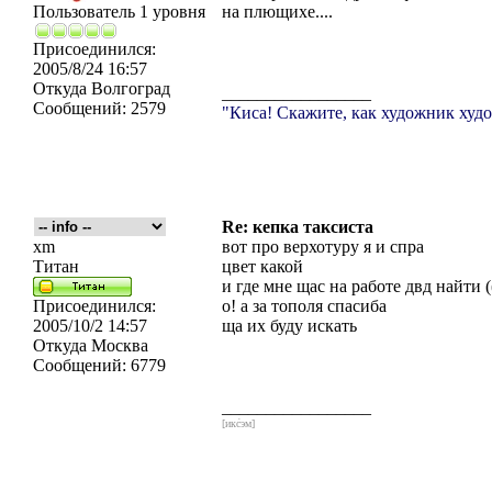
Пользователь 1 уровня
на плющихе....
Присоединился:
2005/8/24 16:57
Откуда
Волгоград
_________________
Сообщений:
2579
"Киса! Скажите, как художник худо
Re: кепка таксиста
xm
вот про верхотуру я и спра
Титан
цвет какой
и где мне щас на работе двд найти (
Присоединился:
о! а за тополя спасиба
2005/10/2 14:57
ща их буду искать
Откуда
Москва
Сообщений:
6779
_________________
[икс́эм]