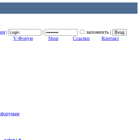
ция
|
|
запомнить
|
V-Форум
Shop
Ссылки
Контакт
к форумам