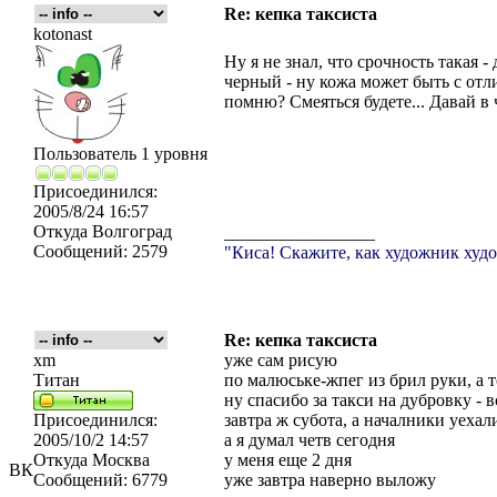
Re: кепка таксиста
kotonast
Ну я не знал, что срочность такая -
черный - ну кожа может быть с отли
помню? Смеяться будете... Давай в ч
Пользователь 1 уровня
Присоединился:
2005/8/24 16:57
Откуда
Волгоград
_________________
Сообщений:
2579
"Киса! Скажите, как художник худо
Re: кепка таксиста
xm
уже сам рисую
Титан
по малюське-жпег из брил руки, а 
ну спасибо за такси на дубровку - в
Присоединился:
завтра ж субота, а началники уехал
2005/10/2 14:57
а я думал четв сегодня
Откуда
Москва
у меня еще 2 дня
ВК
Сообщений:
6779
уже завтра наверно выложу