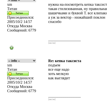
xm
нужна на-посмотреть кепка таксист
Титан
такая стилизованная, ну правильная
шашечками и буквой Т. все клипаки
Присоединился:
а уж за вектор - нижайший поклон
2005/10/2 14:57
спасибо
Откуда
Москва
Сообщений:
6779
_________________
[икс́эм]
Re: кепка таксиста
xm
подъем
Титан
все еще надо
хоть мелкую
Присоединился:
как выглядит
2005/10/2 14:57
Откуда
Москва
Сообщений:
6779
_________________
[икс́эм]