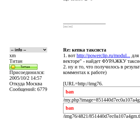
_________________
[икс́эм]
Re: кепка таксиста
xm
1. вот
http://powerclip.ru/modul...
для 
Титан
векторе" - найдет ФУРАЖКУ таксис
2. ну и то, что получилось в резуль
Присоединился:
комментах к работе)
2005/10/2 14:57
Откуда
Москва
[URL=http://img76.
Сообщений:
6779
ban
/my.php?image=851440d7ec0a107a4gm
ban
/img76/4821/851440d7ec0a107a4gm.t