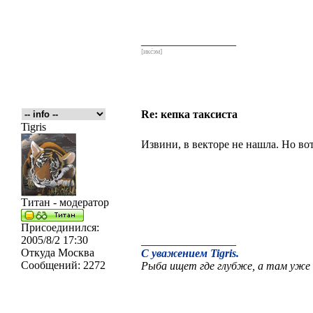
_________________
[икс́эм]
Re: кепка таксиста
Tigris
Извини, в векторе не нашла. Но во
Титан - модератор
Присоединился:
2005/8/2 17:30
_________________
Откуда
Москва
С уважением Tigris.
Сообщений:
2272
Рыба ищет где глубже, а там уже 