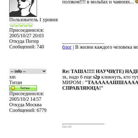
ползком!!!! в мольбах и чаяниях...
Пользователь 1 уровня
Присоединился:
2005/10/27 20:03
Откуда
Питер
_________________
Сообщений:
740
блог
| В жизни каждого человека мо
Re: ТАША!!!!! НАУЧИ(ТЕ) НАД
xm
эх, надо б еще
s2p
кликнуть, кто ту
Титан
МИРОМ :
"ТААААААШШАААААА!
СПРАВЛЯЮЦА!"
Присоединился:
2005/10/2 14:57
Откуда
Москва
Сообщений:
6779
_________________
[икс́эм]