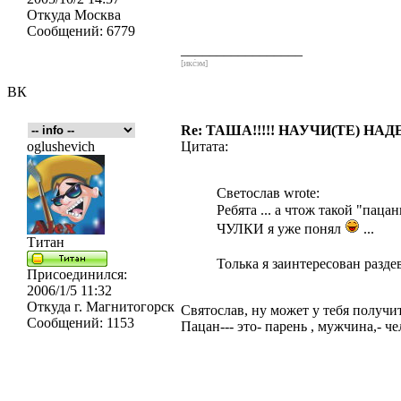
Откуда
Москва
Сообщений:
6779
_________________
[икс́эм]
ВК
Re: ТАША!!!!! НАУЧИ(ТЕ) НАД
oglushevich
Цитата:
Светослав wrote:
Ребята ... а чтож такой "паца
ЧУЛКИ я уже понял
...
Титан
Толька я заинтересован разде
Присоединился:
2006/1/5 11:32
Откуда
г. Магнитогорск
Святослав, ну может у тебя получит
Сообщений:
1153
Пацан--- это- парень , мужчина,- че