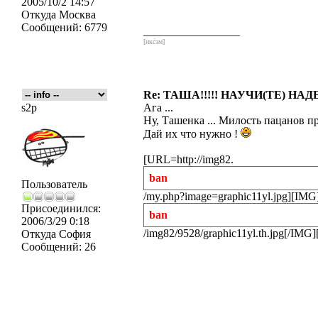
2005/10/2 14:57
Откуда
Москва
Сообщений:
6779
_________________
[икс́эм]
Re: ТАША!!!!! НАУЧИ(ТЕ) НАД
s2p
Ага ...
Ну, Ташенка ... Милость пацанов п
Дай их что нужно !
[URL=http://img82.
ban
Пользователь
/my.php?image=graphic11yl.jpg][IMG]
Присоединился:
ban
2006/3/29 0:18
/img82/9528/graphic11yl.th.jpg[/IMG
Откуда
София
Сообщений:
26