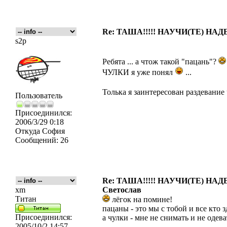
Re: ТАША!!!!! НАУЧИ(ТЕ) НАД
s2p
Ребята ... а чтож такой "пацань"?
ЧУЛКИ я уже понял
...
Толька я заинтересован раздевание
Пользователь
Присоединился:
2006/3/29 0:18
Откуда
София
Сообщений:
26
Re: ТАША!!!!! НАУЧИ(ТЕ) НАД
xm
Светослав
Титан
лёгок на помине!
пацаны - это мы с тобой и все кто 
Присоединился:
а чулки - мне не снимать и не одев
2005/10/2 14:57