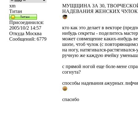
xm
МУЩЩИНА ЗА 30, ТВОРЧЕСКО
Титан
НАДЕВАНИЯ ЖЕНСКИХ ЧУЛОК
Присоединился:
кто как это делает в векторе (пред
2005/10/2 14:57
нибудь секреты - поделитесь мастер
Откуда
Москва
может совмещение каких-нибудь вект
Сообщений:
6779
шопе, чтоб чулок (с повторяющимся
на ногу, натягивался-растягивался-
ручную же каждую ячейку уменьшать
с прямой ногой еще боле-мене справ
согнута?
способы надевания ажурных лифчик
спасибо