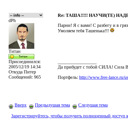
Re: ТАША!!!!! НАУЧИ(ТЕ) НАД
dPh
Парни! Я с вами! С разбегу и в гря
Умоляем тебя Ташенька!!!
Титан
Присоединился:
_________________
2005/12/19 14:34
Да прибудет с тобой CИЛА! Сила
Откуда
Питер
Сообщений:
965
Портфель:
http://www.free-lance.ru/u
Вверх
Предыдущая тема
Следущая тема
Зарегистрируйтесь, чтобы получить полноценный доступ 