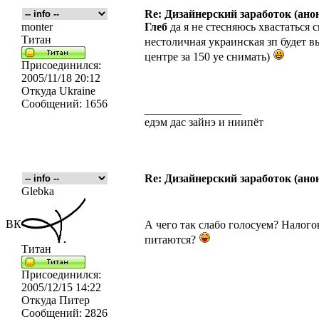
Re: Дизайнерский заработок (ано
monter
Глеб
да я не стесняюсь хвастаться 
Титан
нестоличная украинская зп будет 
центре за 150 уе снимать)
Присоединился:
2005/11/18 20:12
Откуда
Ukraine
Сообщений:
1656
_________________
едэм дас зайнэ и ниипёт
Re: Дизайнерский заработок (ано
Glebka
ВК
А чего так слабо голосуем? Налого
питаются?
Титан
Присоединился:
2005/12/15 14:22
Откуда
Питер
Сообщений:
2826