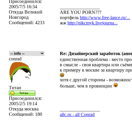
Присоединился:
2005/7/5 16:34
_________________
Откуда
Великий
ARE YOU PORN???
Новгород
портфель
http://www.free-lance.ru/...
Сообщений:
4233
жж
http://nikcmyk.livejourna...
Re: Дизайнерский заработок (ано
conrad
единственная проблема - место пр
в смысле - своя квартира или съёмн
к примеру в москве за квартиру при
хотя с другой стороны - возможност
больше, чем в провинции
Титан
Присоединился:
2005/2/5 19:14
Откуда
москва
_________________
Сообщений:
180
allc.ru - all Conrad