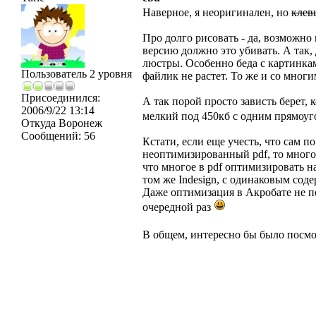
Наверное, я неоригинален, но
клев
Про долго рисовать - да, возможно 
версию должно это убивать. А так, д
люстры. Особенно беда с картинками
Пользователь 2 уровня
файлик не растет. То же и со мног
Присоединился:
А так порой просто зависть берет, 
2006/9/22 13:14
мелкий под 450кб с одним прямоу
Откуда
Воронеж
Сообщений:
56
Кстати, если еще учесть, что сам по
неоптимизированный pdf, то много
что многое в pdf оптимизировать н
том же Indesign, с одинаковым сод
Даже оптимизация в Акробате не п
очередной раз
В общем, интересно бы было посмо