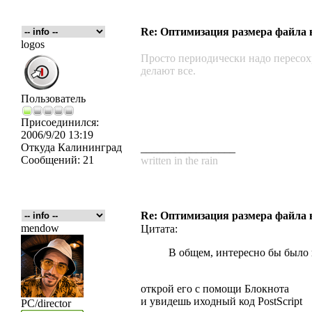
Re: Оптимизация размера файла в 
logos
Просто периодически надо пересохра
делают все.
Пользователь
Присоединился:
2006/9/20 13:19
Откуда
Калининград
_________________
Сообщений:
21
written in the rain
Re: Оптимизация размера файла в 
mendow
Цитата:
В общем, интересно бы было 
открой его с помощи Блокнота
и увидешь иходный код PostScript
PC/director