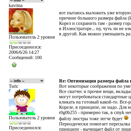
kavrina
вот пытаюсь выложить уже вторую 
причине большого размера файла (И
Корел и сохранить там - размер гор
в Иллюстраторе... ну, чуть ли не 
в другой. Как можно уменьшить ра
Пользователь 2 уровня
Присоединился:
2006/6/26 14:27
Сообщений:
100
Re: Оптимизация размера файла в 
Turic
Вот некоторые соображения по ум
Все сватчес и прочие вещи, вклады
могут потребоваться стандартные цв
кликать на готовый какой-то. Все-р
Кореле, в принципе, не надо. Для н
r0g0b255 - примерно так, в cmyk н
Пользователь 2 уровня
файлу люстры тоже легче будет
Периодически помогает пересылка в
Присоединился:
принципе - вычищает файл от лишн