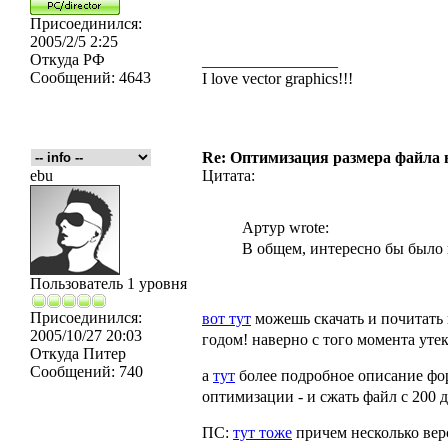
Присоединился:
2005/2/5 2:25
Откуда
РФ
_________________
Сообщений:
4643
I love vector graphics!!!
Re: Оптимизация размера файла в 
ebu
Цитата:
Артур wrote:
В общем, интересно бы было 
Пользователь 1 уровня
Присоединился:
вот тут
можешь скачать и почитать 
2005/10/27 20:03
годом! наверно с того момента уте
Откуда
Питер
Сообщений:
740
а
тут
более подробное описание фор
оптимизации - и сжать файл с 200 д
ПС:
тут тоже
причем несколько вер