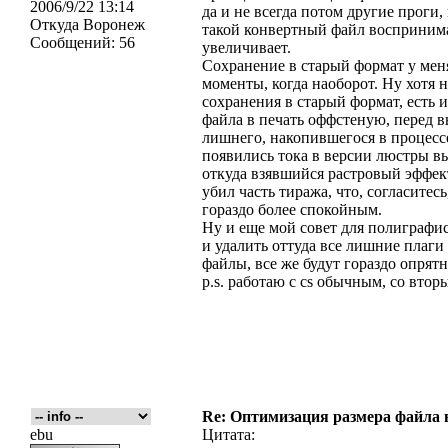
2006/9/22 13:14
да и не всегда потом другие проги, 
Откуда
Воронеж
такой конвертный файл воспринима
Сообщений:
56
увеличивает.
Сохранение в старый формат у мен
моменты, когда наоборот. Ну хотя н
сохранения в старый формат, есть 
файла в печать оффстеную, перед 
лишнего, накопившегося в процессе
появились тока в версии люстры в
откуда взявшийся растровый эффект
убил часть тиража, что, согласитес
гораздо более спокойным.
Ну и еще мой совет для полиграфис
и удалить оттуда все лишние плаги 
файлы, все же будут гораздо опрятн
p.s. работаю с cs обычным, со вто
Re: Оптимизация размера файла в 
ebu
Цитата: