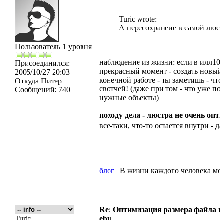
Turic wrote:
А пересохранеие в самой люст
Пользователь 1 уровня
наблюдение из жизни: если в илл10 
Присоединился:
прекрасный момент - создать новый
2005/10/27 20:03
конечной работе - ты заметишь - чт
Откуда
Питер
свотчей! (даже при том - что уже 
Сообщений:
740
нужные объекты)
походу дела - люстра не очень о
все-таки, что-то остается внутри - 
_________________
блог
| В жизни каждого человека мо
Re: Оптимизация размера файла в 
Turic
ebu