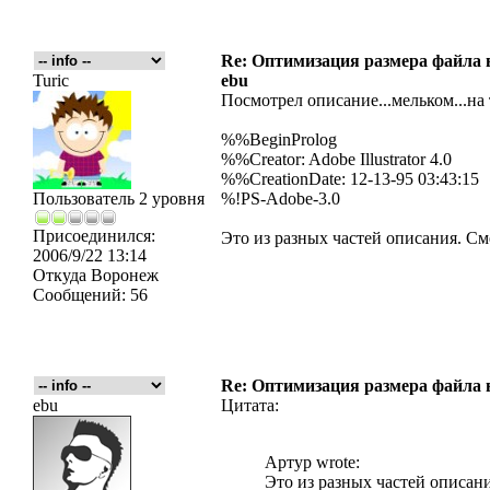
Re: Оптимизация размера файла в 
Turic
ebu
Посмотрел описание...мельком...на
%%BeginProlog
%%Creator: Adobe Illustrator 4.0
%%CreationDate: 12-13-95 03:43:15
Пользователь 2 уровня
%!PS-Adobe-3.0
Присоединился:
Это из разных частей описания. Сме
2006/9/22 13:14
Откуда
Воронеж
Сообщений:
56
Re: Оптимизация размера файла в 
ebu
Цитата:
Артур wrote:
Это из разных частей описани