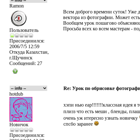
Ramon
Всем доброго времени суток! Уже д
вектора из фотографии. Может есть
Вообщем урок пошагово объясняющи
Просьба всех ко всем мастерам - по
Пользователь
Присоединился:
2006/7/5 12:59
Откуда
Казахстан,
г.Щучинск
Сообщений:
27
Re: Урок по обрисовке фотографи
hotdub
хэпи нью еар!!!!!!!классная идея я
плизз что есть меши , бленды, пла
очень уж итересно узнать новичку
спсбо заранее
Новичок
Присоединился: