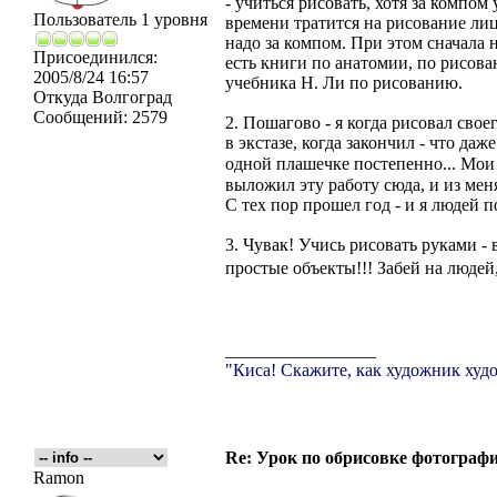
- учиться рисовать, хотя за компом
Пользователь 1 уровня
времени тратится на рисование лиц
надо за компом. При этом сначала н
Присоединился:
есть книги по анатомии, по рисов
2005/8/24 16:57
учебника Н. Ли по рисованию.
Откуда
Волгоград
Сообщений:
2579
2. Пошагово - я когда рисовал свое
в экстазе, когда закончил - что даж
одной плашечке постепенно... Мои
выложил эту работу сюда, и из меня
С тех пор прошел год - и я людей п
3. Чувак! Учись рисовать руками - 
простые объекты!!! Забей на людей
_________________
"Киса! Скажите, как художник худо
Re: Урок по обрисовке фотографи
Ramon