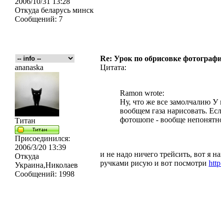
2006/10/31 13:28
Откуда
беларусь минск
Сообщений:
7
Re: Урок по обрисовке фотографи
ananaska
Цитата:
Ramon wrote:
Ну, что же все замолчалию У 
вообщем газа нарисовать. Есл
фотошопе - вообще непонятно
Титан
Присоединился:
2006/3/20 13:39
и не надо ничего трейсить, вот я н
Откуда
ручками рисую и вот посмотри
http
Украина,Николаев
Сообщений:
1998