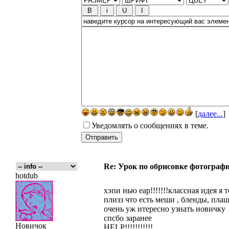
[
далее...
]
Уведомлять о сообщениях в теме.
Re: Урок по обрисовке фотографи
hotdub
хэпи нью еар!!!!!!!классная идея я
плизз что есть меши , бленды, пла
очень уж итересно узнать новичку
спсбо заранее
Новичок
HELP!!!!!!!!!!!