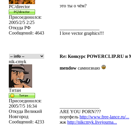
это ты о чём?
PC/director
Присоединился:
2005/2/5 2:25
Откуда
РФ
_________________
Сообщений:
4643
I love vector graphics!!!
Re: Конкурс POWERCLIP.RU 
nik-cmyk
mendow
самнизнаю
Титан
Присоединился:
2005/7/5 16:34
_________________
Откуда
Великий
ARE YOU PORN???
Новгород
портфель
http://www.free-lance.ru/...
Сообщений:
4233
жж
http://nikcmyk.livejourna...