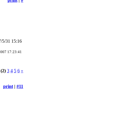
print
|
#
/5/31 15:16
2007 17:23:41
(2)
3
4
5
6
»
print
|
#11