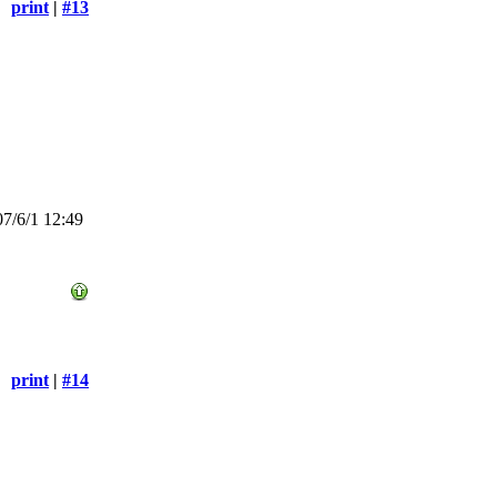
print
|
#13
7/6/1 12:49
print
|
#14