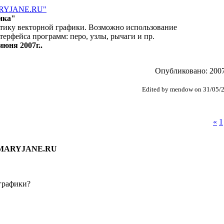
ARYJANE.RU"
ика"
матику векторной графики. Возможно использование
ерфейса программ: перо, узлы, рычаги и пр.
июня 2007г..
Опубликовано: 2007
Edited by mendow on 31/05/
«
1
и MARYJANE.RU
 графики?