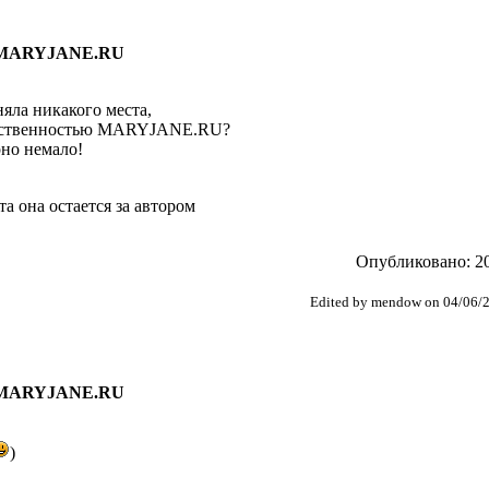
и MARYJANE.RU
няла никакого места,
собственностью MARYJANE.RU?
рно немало!
та она остается за автором
Опубликовано: 20
Edited by mendow on 04/06/
и MARYJANE.RU
)