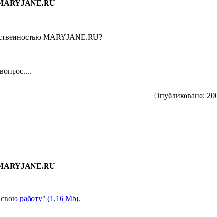
и MARYJANE.RU
собственностью MARYJANE.RU?
вопрос....
Опубликовано: 200
и MARYJANE.RU
свою работу" (1,16 Mb).