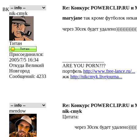
Re: Конкурс POWERCLIP.RU 
ВК
nik-cmyk
maryjane
так кроме футболок нека
через 30сек будет удалено)))))))))))))
Титан
Присоединился:
2005/7/5 16:34
_________________
Откуда
Великий
ARE YOU PORN???
Новгород
портфель
http://www.free-lance.ru/...
Сообщений:
4233
жж
http://nikcmyk.livejourna...
Re: Конкурс POWERCLIP.RU 
mendow
nik-cmyk
Цитата:
через 30сек будет удалено))))))