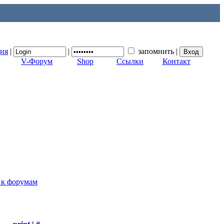
ция
|
|
запомнить
|
V-Форум
Shop
Ссылки
Контакт
 к форумам