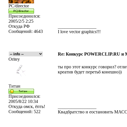
PC/director
Присоединился:
2005/2/5 2:25
Откуда
РФ
_________________
Сообщений:
4643
I love vector graphics!!!
Re: Конкурс POWERCLIP.RU 
Oritey
ты про этот конкурс говорил? отл
креатив будет перетьб конешно))
Титан
Присоединился:
2005/8/22 10:34
Откуда
омск, ёпть!
_________________
Сообщений:
522
Квадбратство н еостановить МА