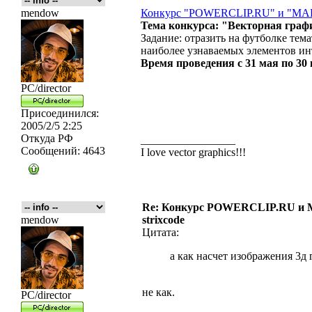
mendow
Конкурс "POWERCLIP.RU" и "M
Тема конкурса: "Векторная граф
Задание: отразить на футболке те
наиболее узнаваемых элементов инт
Время проведения с 31 мая по 30 
PC/director
Присоединился:
2005/2/5 2:25
Откуда
РФ
_________________
Сообщений:
4643
I love vector graphics!!!
Re: Конкурс POWERCLIP.RU 
mendow
strixcode
Цитата:
а как насчет изображения 3д
не как.
PC/director