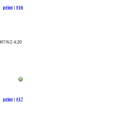
print
|
#16
07/6/2 4:20
print
|
#17