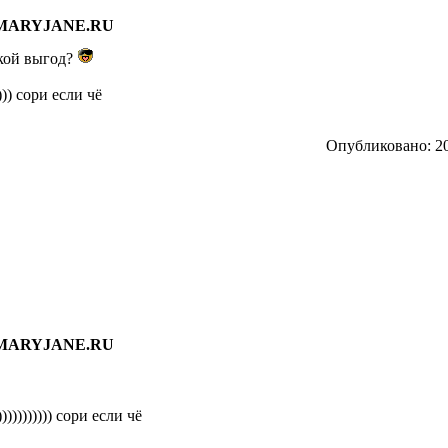
и MARYJANE.RU
кой выгод?
))) сори если чё
Опубликовано: 20
и MARYJANE.RU
)))))))))) сори если чё