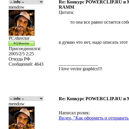
Re: Конкурс POWERCLIP.RU 
mendow
RAMM
Цитата:
то она все равно остается 
PC/director
я думаю что нет, надо описать этот 
Присоединился:
2005/2/5 2:25
Откуда
РФ
_________________
Сообщений:
4643
I love vector graphics!!!
Re: Конкурс POWERCLIP.RU 
mendow
Написал ролик:
Видео, "Как оформить и отправить 