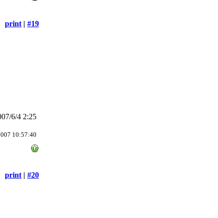
print
|
#19
07/6/4 2:25
2007 10:57:40
print
|
#20