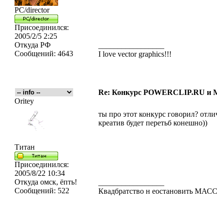
PC/director
Присоединился:
2005/2/5 2:25
Откуда
РФ
_________________
Сообщений:
4643
I love vector graphics!!!
Re: Конкурс POWERCLIP.RU и
Oritey
ты про этот конкурс говорил? отл
креатив будет перетьб конешно))
Титан
Присоединился:
2005/8/22 10:34
Откуда
омск, ёпть!
_________________
Сообщений:
522
Квадбратство н еостановить МА