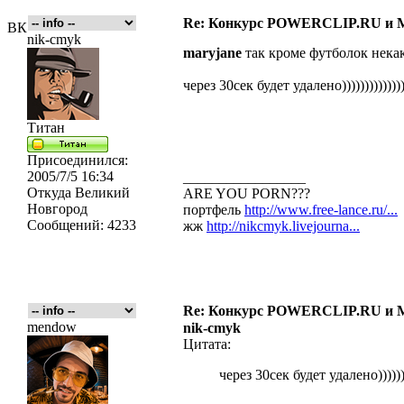
Re: Конкурс POWERCLIP.RU и
ВК
nik-cmyk
maryjane
так кроме футболок нека
через 30сек будет удалено)))))))))))))
Титан
Присоединился:
2005/7/5 16:34
_________________
Откуда
Великий
ARE YOU PORN???
Новгород
портфель
http://www.free-lance.ru/...
Сообщений:
4233
жж
http://nikcmyk.livejourna...
Re: Конкурс POWERCLIP.RU и
mendow
nik-cmyk
Цитата:
через 30сек будет удалено))))))