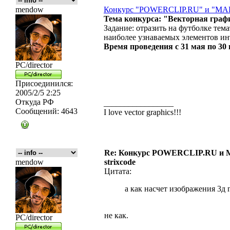
mendow
Конкурс "POWERCLIP.RU" и "M
Тема конкурса: "Векторная граф
Задание: отразить на футболке те
наиболее узнаваемых элементов инт
Время проведения с 31 мая по 30 
PC/director
Присоединился:
2005/2/5 2:25
Откуда
РФ
_________________
Сообщений:
4643
I love vector graphics!!!
Re: Конкурс POWERCLIP.RU и
mendow
strixcode
Цитата:
а как насчет изображения 3д
не как.
PC/director