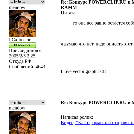
Re: Конкурс POWERCLIP.RU и
mendow
RAMM
Цитата:
то она все равно остается 
PC/director
я думаю что нет, надо описать этот 
Присоединился:
2005/2/5 2:25
Откуда
РФ
_________________
Сообщений:
4643
I love vector graphics!!!
Re: Конкурс POWERCLIP.RU и
mendow
Написал ролик:
Видео, "Как оформить и отправить 