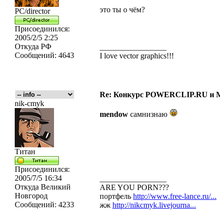
это ты о чём?
PC/director
Присоединился:
2005/2/5 2:25
Откуда
РФ
_________________
Сообщений:
4643
I love vector graphics!!!
Re: Конкурс POWERCLIP.RU и
nik-cmyk
mendow
самнизнаю
Титан
Присоединился:
2005/7/5 16:34
_________________
Откуда
Великий
ARE YOU PORN???
Новгород
портфель
http://www.free-lance.ru/...
Сообщений:
4233
жж
http://nikcmyk.livejourna...