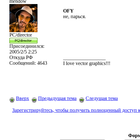
mendow
OFY
не, парься.
PC/director
Присоединился:
2005/2/5 2:25
Откуда
РФ
_________________
Сообщений:
4643
I love vector graphics!!!
Вверх
Предыдущая тема
Следущая тема
Зарегистрируйтесь, чтобы получить полноценный доступ 
Форм