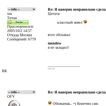
Re: Я наверно неправильно сделал
xm
Цитата:
Титан
классный жмел
Присоединился:
2005/10/2 14:57
всех обскакал
Откуда
Москва
Сообщений:
6779
mendow
я не заладил!
_________________
[икс́эм]
ВК
Re: Я наверно неправильно сделал
OFY
Обижаешь.. =( Конечно сам.