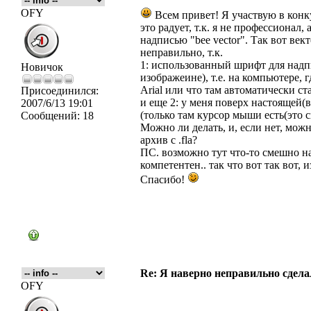
OFY
Всем привет! Я участвую в конку
это радует, т.к. я не профессионал,
надписью "bee vector". Так вот вект
неправильно, т.к.
1: использованный шрифт для надпи
Новичок
изображеине), т.е. на компьютере,
Arial или что там автоматически ста
Присоединился:
и еще 2: у меня поверх настоящей(в
2007/6/13 19:01
(только там курсор мыши есть(это с
Сообщений:
18
Можно ли делать, и, если нет, можн
архив с .fla?
ПС. возможно тут что-то смешно на
компетентен.. так что вот так вот, 
Спасибо!
Re: Я наверно неправильно сделал
OFY