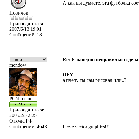
А как вы думаете, эта футболка соо
Новичок
Присоединился:
2007/6/13 19:01
Сообщений:
18
Re: Я наверно неправильно сделал
mendow
OFY
а пчелу ты сам рисовал или..?
PC/director
Присоединился:
2005/2/5 2:25
Откуда
РФ
_________________
Сообщений:
4643
I love vector graphics!!!