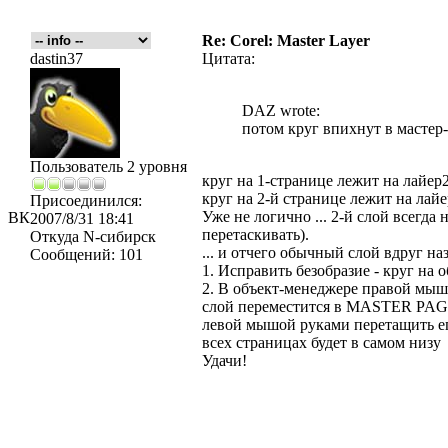
Re: Corel: Master Layer
dastin37
Цитата:
DAZ wrote:
потом круг впихнут в мастер-
Пользователь 2 уровня
круг на 1-странице лежит на лайер
круг на 2-й странице лежит на лай
Присоединился:
Уже не логично ... 2-й слой всегда
ВК
2007/8/31 18:41
перетаскивать).
Откуда
N-сибирск
... и отчего обычный слой вдруг на
Сообщений:
101
1. Исправить безобразие - круг на 
2. В объект-менеджере правой мышой
слой переместится в MASTER PAGE -
левой мышой руками перетащить его
всех страницах будет в самом низу
Удачи!