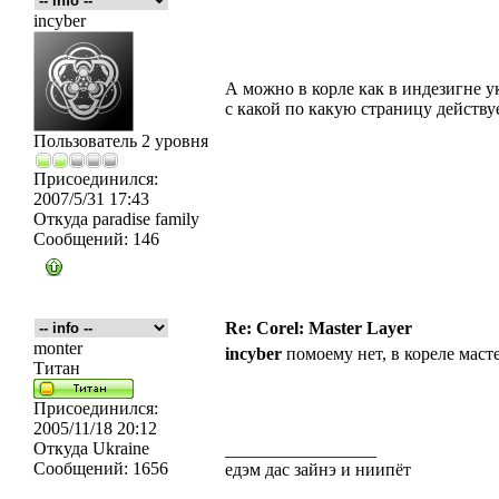
incyber
А можно в корле как в индезигне у
с какой по какую страницу действу
Пользователь 2 уровня
Присоединился:
2007/5/31 17:43
Откуда
paradise family
Сообщений:
146
Re: Corel: Master Layer
monter
incyber
помоему нет, в кореле маст
Титан
Присоединился:
2005/11/18 20:12
Откуда
Ukraine
_________________
Сообщений:
1656
едэм дас зайнэ и ниипёт