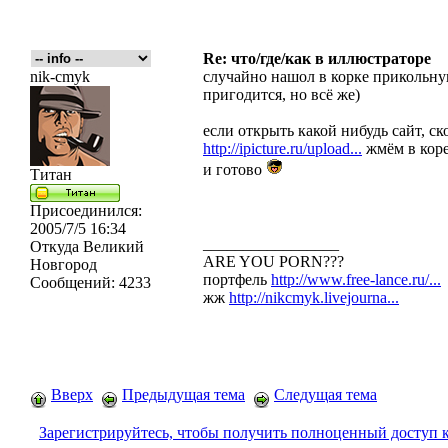
Re: что/где/как в иллюстраторе
nik-cmyk
случайно нашол в корке прикольну
пригодится, но всё же)
если открыть какой нибудь сайт, с
http://ipicture.ru/upload...
жмём в кореле
и готово
Титан
Присоединился:
2005/7/5 16:34
_________________
Откуда
Великий
ARE YOU PORN???
Новгород
портфель
http://www.free-lance.ru/...
Сообщений:
4233
жж
http://nikcmyk.livejourna...
Вверх
Предыдущая тема
Следущая тема
Зарегистрируйтесь, чтобы получить полноценный доступ 