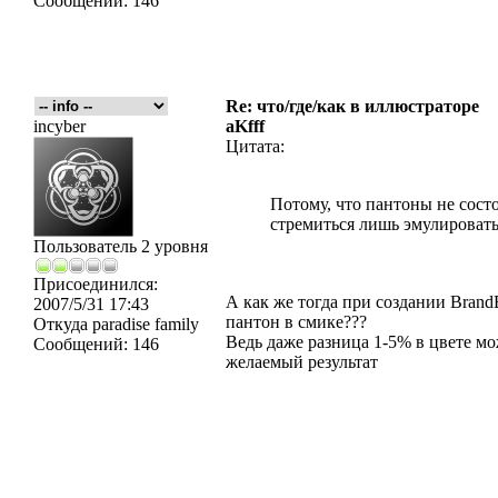
Сообщений:
146
Re: что/где/как в иллюстраторе
incyber
aKfff
Цитата:
Потому, что пантоны не сост
стремиться лишь эмулировать
Пользователь 2 уровня
Присоединился:
А как же тогда при создании Bran
2007/5/31 17:43
пантон в смике???
Откуда
paradise family
Ведь даже разница 1-5% в цвете м
Сообщений:
146
желаемый результат