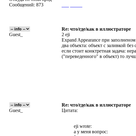
Сообщений:
873
___
_____
Re: что/где/как в иллюстраторе
Guest_
2 eji
Expand Appearance при заполненом
два объекта: объект с заливкой без 
если стоит конктретная задача: не
("переведенного" в объект) то лучщ
Re: что/где/как в иллюстраторе
Guest_
Цитата:
eji wrote:
а у меня вопрос: