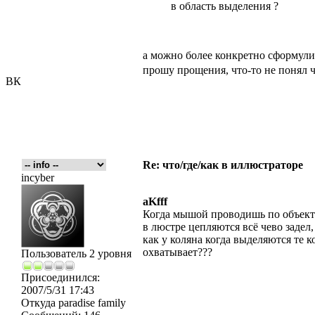
в область выделения ?
а можно более конкретно сформули
прошу прощения, что-то не понял 
ВК
Re: что/где/как в иллюстраторе
incyber
aKfff
Когда мышой проводишь по объек
в люстре цепляются всё чево задел,
как у коляна когда выделяются те 
охватывает???
Пользователь 2 уровня
Присоединился:
2007/5/31 17:43
Откуда
paradise family