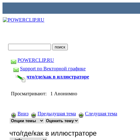
POWERCLIP.RU
Support по Векторной графике
что/где/как в иллюстраторе
Просматривают: 1 Анонимно
Вниз
Предыдущая тема
Следущая тема
что/где/как в иллюстраторе