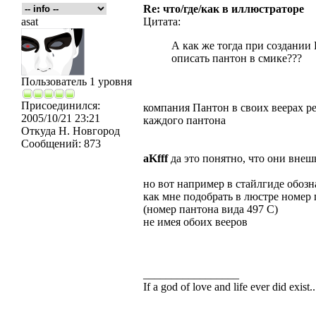
Re: что/где/как в иллюстраторе
asat
Цитата:
А как же тогда при создании
описать пантон в смике???
Пользователь 1 уровня
Присоединился:
компания Пантон в своих веерах р
2005/10/21 23:21
каждого пантона
Откуда
Н. Новгород
Сообщений:
873
aKfff
да это понятно, что они внеш
но вот например в стайлгиде обозн
как мне подобрать в люстре номер 
(номер пантона вида 497 C)
не имея обоих вееров
_________________
If a god of love and life ever did exist
___
_____