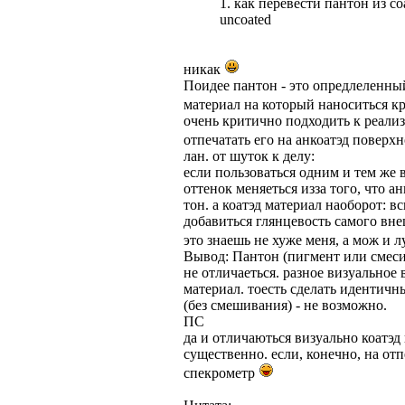
1. как перевести пантон из c
uncoated
никак
Поидее пантон - это опредлеленный 
материал на который наноситься к
очень критично подходить к реали
отпечатать его на анкоатэд поверх
лан. от шуток к делу:
если пользоваться одним и тем же 
оттенок меняеться изза того, что а
тон. а коатэд материал наоборот: в
добавиться глянцевость самого внеш
это знаешь не хуже меня, а мож и 
Вывод: Пантон (пигмент или смеси 
не отличаеться. разное визуальное
материал. тоесть сделать идентичн
(без смешивания) - не возможно.
ПС
да и отличаються визуально коатэд 
существенно. если, конечно, на от
спекрометр