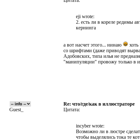
Цитата:
eji wrote:
2. есть ли в кореле редимы а
кернинга
а вот насчет этого... нинаю
хоть 
со шрифтами (даже приводят вырва
Адобовских, типа илья не предназн
"манипуляции" провожу только в ил
Re: что/где/как в иллюстраторе
Guest_
Цитата:
incyber wrote:
Возможно ли в люстре сделат
чтобы выделялись тока те к