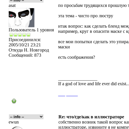
asat
по просьбам трудящихся прошлую т
эта тема - чисто про люстру
итак вопрос: как сделать бленд ме
Пользователь 1 уровня
например, круг в опасити маске с
Присоединился:
все мои попытки сделать это упирал
2005/10/21 23:21
маски
Откуда
Н. Новгород
Сообщений:
873
есть соображения?
_________________
If a god of love and life ever did exist
___
_____
Re: что/где/как в иллюстраторе
ewun
собственно возник такой вопрос ка
иллюстраторе, извините я не компе