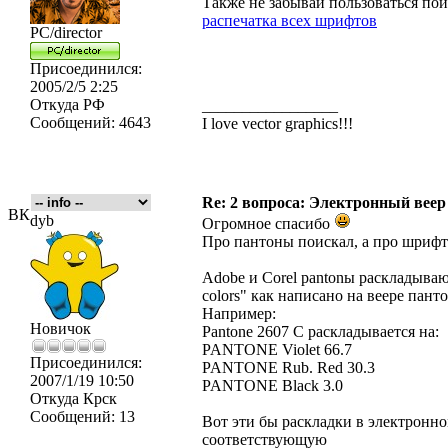
Также не забывай пользоваться пои
распечатка всех шрифтов
PC/director
Присоединился:
2005/2/5 2:25
Откуда
РФ
_________________
Сообщений:
4643
I love vector graphics!!!
Re: 2 вопроса: Электронный ве
ВК
dyb
Огромное спасибо
Про пантоны поискал, а про шрифт
Adobe и Corel pantonы раскладываю
colors" как написано на веере пант
Например:
Новичок
Pantone 2607 C раскладывается на:
PANTONE Violet 66.7
Присоединился:
PANTONE Rub. Red 30.3
2007/1/19 10:50
PANTONE Black 3.0
Откуда
Крск
Сообщений:
13
Вот эти бы раскладки в электронном
соответствующую