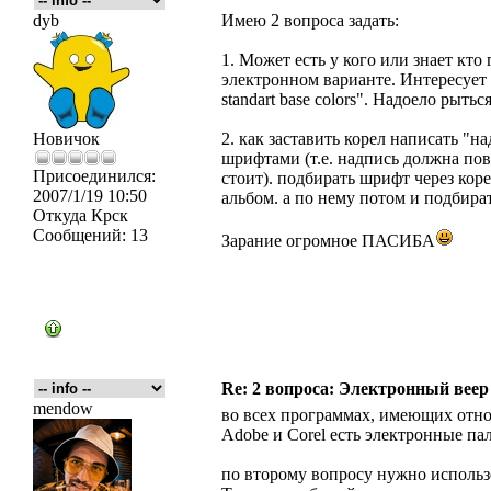
dyb
Имею 2 вопроса задать:
1. Может есть у кого или знает кто
электронном варианте. Интересует 
standart base colors". Надоело рыт
Новичок
2. как заставить корел написать "
шрифтами (т.е. надпись должна пов
Присоединился:
стоит). подбирать шрифт через корел
2007/1/19 10:50
альбом. а по нему потом и подбират
Откуда
Крск
Сообщений:
13
Зарание огромное ПАСИБА
Re: 2 вопроса: Электронный ве
mendow
во всех программах, имеющих отно
Adobe и Corel есть электронные па
по второму вопросу нужно использ