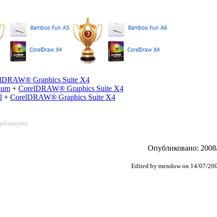
lDRAW® Graphics Suite X4
ium
+
CorelDRAW® Graphics Suite X4
l
+
CorelDRAW® Graphics Suite X4
убликую.
Опубликовано: 2008/
Edited by mendow on 14/07/20