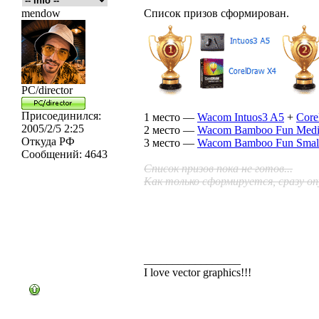
mendow
Список призов сформирован.
PC/director
Присоединился:
1 место —
Wacom Intuos3 A5
+
Core
2005/2/5 2:25
2 место —
Wacom Bamboo Fun Med
Откуда
РФ
3 место —
Wacom Bamboo Fun Smal
Сообщений:
4643
Список призов пока не готов...
Как только сформируется, сразу оп
_________________
I love vector graphics!!!