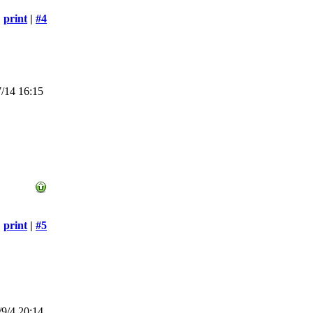
print
|
#4
/14 16:15
print
|
#5
9/4 20:14