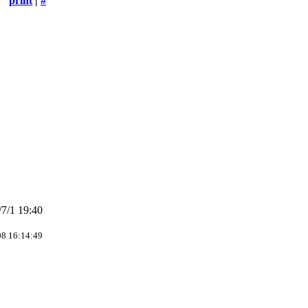
print
|
#
7/1 19:40
08 16:14:49