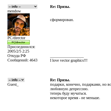
Re: Призы.
mendow
сформирован.
PC/director
Присоединился:
2005/2/5 2:25
Откуда
РФ
_________________
Сообщений:
4643
I love vector graphics!!!
Re: Призы.
Guest_
подарки, конечно, подарками, но в
любовную депрессию.
теперь буду мучаться.
некоторое время - не меньше.