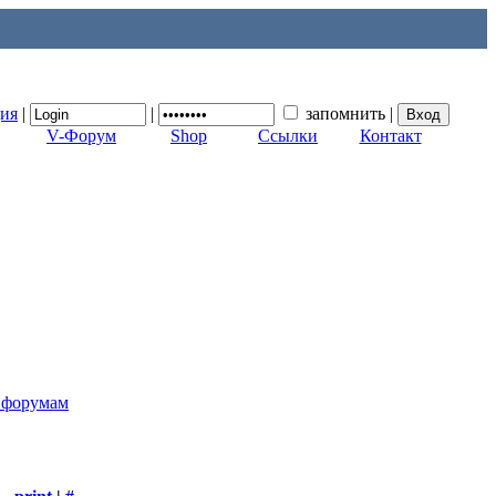
ция
|
|
запомнить
|
V-Форум
Shop
Ссылки
Контакт
к форумам