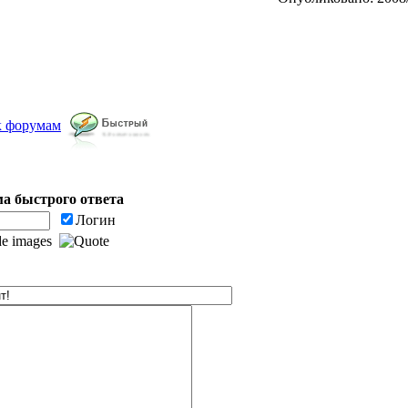
к форумам
а быстрого ответа
Логин