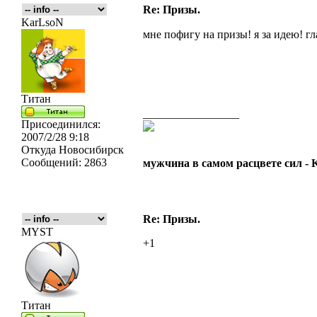
Re: Призы.
KarLsoN
мне пофигу на призы! я за идею! г
Титан
_________________
Присоединился:
2007/2/28 9:18
Откуда
Новосибирск
Сообщений:
2863
мужчина в самом расцвете сил -
Re: Призы.
MYST
+1
Титан