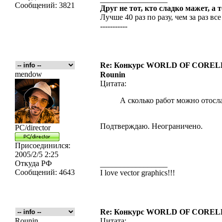
Сообщений:
3821
Друг не тот, кто сладко мажет, а 
Лучше 40 раз по разу, чем за раз все
-----------
Re: Конкурс WORLD OF COREL
mendow
Rounin
Цитата:
А сколько работ можно отосл
Подтверждаю. Неограничено.
PC/director
Присоединился:
2005/2/5 2:25
Откуда
РФ
_________________
Сообщений:
4643
I love vector graphics!!!
Re: Конкурс WORLD OF COREL
Rounin
Цитата: