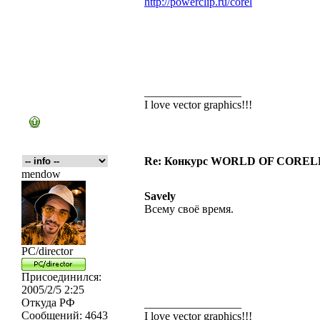
http://powerclip.ru/corel
_________________
I love vector graphics!!!
Re: Конкурс WORLD OF COREL
mendow
Savely
Всему своё время.
PC/director
Присоединился:
2005/2/5 2:25
Откуда
РФ
_________________
Сообщений:
4643
I love vector graphics!!!