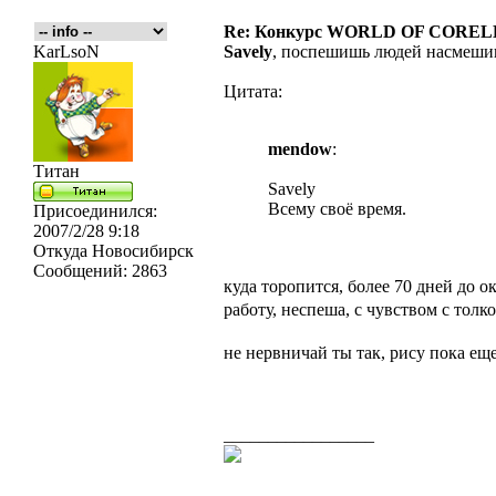
Re: Конкурс WORLD OF COREL
KarLsoN
Savely
, поспешишь людей насмеши
Цитата:
mendow
:
Титан
Savely
Всему своё время.
Присоединился:
2007/2/28 9:18
Откуда
Новосибирск
Сообщений:
2863
куда торопится, более 70 дней до 
работу, неспеша, с чувством с толк
не нервничай ты так, рису пока ещ
_________________