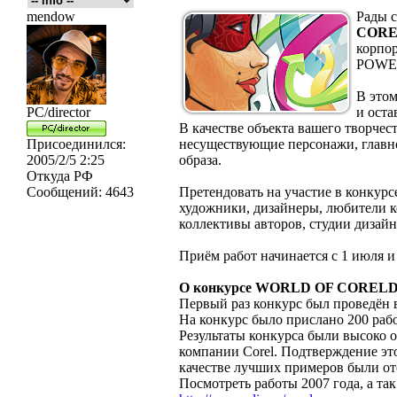
mendow
Рады с
CORE
корпо
POWE
В этом
PC/director
и оста
В качестве объекта вашего творчес
Присоединился:
несуществующие персонажи, главно
2005/2/5 2:25
образа.
Откуда
РФ
Сообщений:
4643
Претендовать на участие в конкур
художники, дизайнеры, любители 
коллективы авторов, студии дизайн
Приём работ начинается с 1 июля и 
О конкурсе WORLD OF COREL
Первый раз конкурс был проведён 
На конкурс было прислано 200 раб
Результаты конкурса были высоко 
компании Corel. Подтверждение эт
качестве лучших примеров были о
Посмотреть работы 2007 года, а та