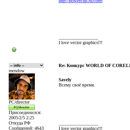
http://powerclip.ru/corel
_________________
I love vector graphics!!!
Re: Конкурс WORLD OF COREL
mendow
Savely
Всему своё время.
PC/director
Присоединился:
2005/2/5 2:25
Откуда
РФ
_________________
Сообщений:
4643
I love vector graphics!!!