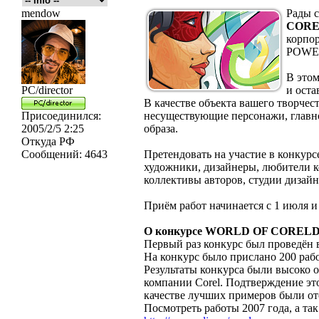
mendow
Рады с
CORE
корпо
POWE
В этом
PC/director
и оста
В качестве объекта вашего творчес
Присоединился:
несуществующие персонажи, главно
2005/2/5 2:25
образа.
Откуда
РФ
Сообщений:
4643
Претендовать на участие в конкур
художники, дизайнеры, любители 
коллективы авторов, студии дизайн
Приём работ начинается с 1 июля и 
О конкурсе WORLD OF COREL
Первый раз конкурс был проведён 
На конкурс было прислано 200 раб
Результаты конкурса были высоко 
компании Corel. Подтверждение эт
качестве лучших примеров были о
Посмотреть работы 2007 года, а та