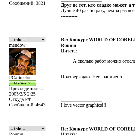
Сообщений:
3821
Друг не тот, кто сладко мажет, а 
Лучше 40 раз по разу, чем за раз все
-----------
Re: Конкурс WORLD OF COREL
mendow
Rounin
Цитата:
А сколько работ можно отосл
Подтверждаю. Неограничено.
PC/director
Присоединился:
2005/2/5 2:25
Откуда
РФ
_________________
Сообщений:
4643
I love vector graphics!!!
Re: Конкурс WORLD OF COREL
Rounin
Цитата: