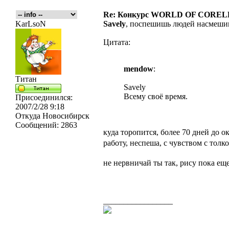
Re: Конкурс WORLD OF COREL
KarLsoN
Savely
, поспешишь людей насмеши
Цитата:
mendow
:
Титан
Savely
Всему своё время.
Присоединился:
2007/2/28 9:18
Откуда
Новосибирск
Сообщений:
2863
куда торопится, более 70 дней до 
работу, неспеша, с чувством с толк
не нервничай ты так, рису пока ещ
_________________