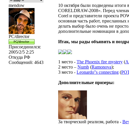
mendow
10 октября были подведены итоги
CORELDRAW-2008». Перед членами
Corel и представители проекта POW
основная часть работ, присланных 
делать выбор было очень не прост
дополнительные номинации в допо
PC/director
Итак, мы рады объявить и поздра
Присоединился:
2005/2/5 2:25
Откуда
РФ
1 место -
The Phoenix fire mystery
(
A
Сообщений:
4643
2 место –
Numb
(
Ramonova
);
3 место -
Leonardo''s connecting
(
PO
Дополнительные призеры:
За творческий реализм, работа -
Ве