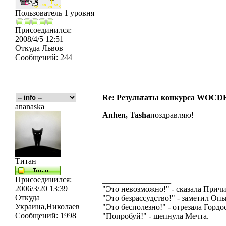
Пользователь 1 уровня
Присоединился:
2008/4/5 12:51
Откуда
Львов
Сообщений:
244
Re: Результаты конкурса WOCDR
ananaska
Anhen,
Tasha
поздравляю!
Титан
Присоединился:
_________________
2006/3/20 13:39
"Это невозможно!" - сказала Причи
Откуда
"Это безрассудство!" - заметил Опы
Украина,Николаев
"Это бесполезно!" - отрезала Гордос
Сообщений:
1998
"Попробуй!" - шепнула Мечта.