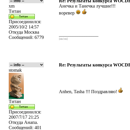
Re: Результаты конкурса WOCDR
xm
Анечка и Танечка лучшие!!!
Титан
воревер
Присоединился:
2005/10/2 14:57
Откуда
Москва
_________________
Сообщений:
6779
[икс́эм]
Re: Результаты конкурса WOCDR
stomak
Anhen, Tasha !!! Поздравляю!
Титан
Присоединился:
2007/7/17 21:25
Откуда
Анапа.
Сообщений:
401