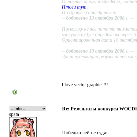
Основные итоги подведены, подроб
Итоги тут.
Поздравляю победителей!
-- добавлено 13 октября 2008 г. ---
Поскольку не все читают внимате
конкурса будут определены через 10
Ориентировочная дата 10 октября 
-- добавлено 10 октября 2008 г. ---
Дата публикации результатов конку
_________________
I love vector graphics!!!
Re: Результаты конкурса WOCDR
spata
Победителей не судят.