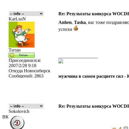
Re: Результаты конкурса WOCDR
KarLsoN
Anhen
,
Tasha
, вас тоже поздравля
успехи
Титан
_________________
Присоединился:
2007/2/28 9:18
Откуда
Новосибирск
Сообщений:
2863
мужчина в самом расцвете сил -
Re: Результаты конкурса WOCDR
Sokolovich
ВК