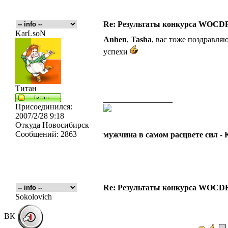
Re: Результаты конкурса WOCDR
KarLsoN
Anhen
,
Tasha
, вас тоже поздравля
успехи
Титан
_________________
Присоединился:
2007/2/28 9:18
Откуда
Новосибирск
Сообщений:
2863
мужчина в самом расцвете сил -
Re: Результаты конкурса WOCDR
Sokolovich
ВК