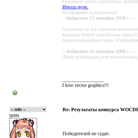
Основные итоги подведены, подроб
Итоги тут.
Поздравляю победителей!
-- добавлено 13 октября 2008 г. ---
Поскольку не все читают внимате
конкурса будут определены через 10
Ориентировочная дата 10 октября 
-- добавлено 10 октября 2008 г. ---
Дата публикации результатов конку
_________________
I love vector graphics!!!
Re: Результаты конкурса WOCDR
spata
Победителей не судят.