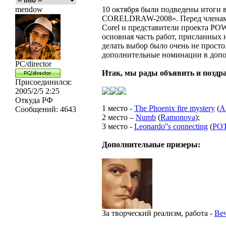
mendow
10 октября были подведены итоги
CORELDRAW-2008». Перед членами
Corel и представители проекта POW
основная часть работ, присланных 
делать выбор было очень не прост
дополнительные номинации в допо
PC/director
Итак, мы рады объявить и поздра
Присоединился:
2005/2/5 2:25
Откуда
РФ
1 место -
The Phoenix fire mystery
(
A
Сообщений:
4643
2 место –
Numb
(
Ramonova
);
3 место -
Leonardo''s connecting
(
PO
Дополнительные призеры:
За творческий реализм, работа -
Ве