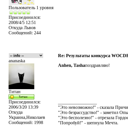
Пользователь 1 уровня
Присоединился:
2008/4/5 12:51
Откуда
Львов
Сообщений:
244
Re: Результаты конкурса WOCDR
ananaska
Anhen,
Tasha
поздравляю!
Титан
Присоединился:
_________________
2006/3/20 13:39
"Это невозможно!" - сказала Причи
Откуда
"Это безрассудство!" - заметил Опы
Украина,Николаев
"Это бесполезно!" - отрезала Гордос
Сообщений:
1998
"Попробуй!" - шепнула Мечта.