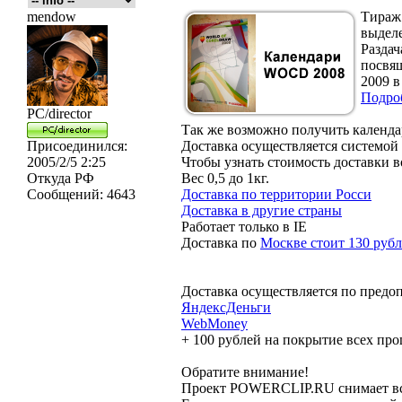
mendow
Тираж
выделе
Раздач
посвящ
2009 
Подро
PC/director
Так же возможно получить календар
Присоединился:
Доставка осуществляется системой
2005/2/5 2:25
Чтобы узнать стоимость доставки 
Откуда
РФ
Вес 0,5 до 1кг.
Сообщений:
4643
Доставка по территории Росси
Доставка в другие страны
Работает только в IE
Доставка по
Москве стоит 130 руб
Доставка осуществляется по предо
ЯндексДеньги
WebMoney
+ 100 рублей на покрытие всех про
Обратите внимание!
Проект POWERCLIP.RU снимает всяк