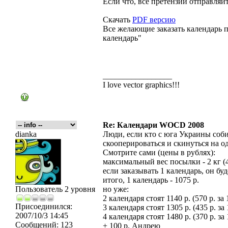
Если что, все претензии отправляй
Скачать
PDF версию
Все желающие заказать календарь 
календарь"
_________________
I love vector graphics!!!
Re: Календари WOCD 2008
dianka
Люди, если кто с юга Украины соби
скооперироваться и скинуться на о
Смотрите сами (цены в рублях):
максимальный вес посылки - 2 кг (
если заказывать 1 календарь, он буд
итого, 1 календарь - 1075 р.
Пользователь 2 уровня
но уже:
2 календаря стоят 1140 р. (570 р. за
Присоединился:
3 календаря стоят 1305 р. (435 р. за
2007/10/3 14:45
4 календаря стоят 1480 р. (370 р. за
Сообщений:
123
+ 100 р. Андрею