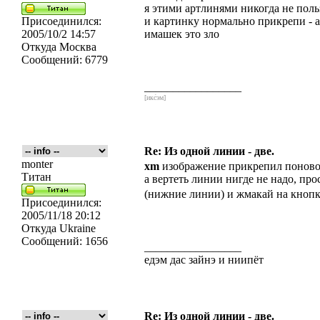
я этими артлинями никогда не поль
Присоединился:
и картинку нормально прикрепи - а
2005/10/2 14:57
имашек это зло
Откуда
Москва
Сообщений:
6779
_________________
[икс́эм]
Re: Из одной линии - две.
monter
xm
изображение прикрепил поновой 
Титан
а вертеть линии нигде не надо, пр
(нижние линии) и жмакай на кнопк
Присоединился:
2005/11/18 20:12
Откуда
Ukraine
Сообщений:
1656
_________________
едэм дас зайнэ и ниипёт
Re: Из одной линии - две.