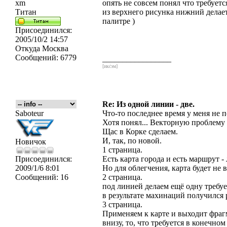
xm
опять не совсем понял что требуетс
Титан
из верхнего рисунка нижний делает
палитре )
Присоединился:
2005/10/2 14:57
Откуда
Москва
Сообщений:
6779
_________________
[икс́эм]
Re: Из одной линии - две.
Saboteur
Что-то последнее время у меня не п
Хотя понял... Векторную проблему
Щас в Корке сделаем.
И, так, по новой.
Новичок
1 страница.
Присоединился:
Есть карта города и есть маршрут -
2009/1/6 8:01
Но для облегчения, карта будет не 
Сообщений:
16
2 страница.
под линией делаем ещё одну требу
в результате махинаций получился 
3 страница.
Применяем к карте и выходит фраг
внизу, то, что требуется в конечном 