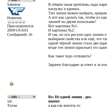
Saboteur
В общем такая проблема, надо нари
нагрузку и кривых.
Тип линии можно выбрать, прерыв
А вот как сделать так, чтобы из о
Новичок
линией но двумя полосками?
Присоединился:
Вот картинка №1:
2009/1/6 8:01
И картинка №2:
Сообщений:
16
И так, по оси рисуем одну линию (
выбираем свойства или ещё, что та
одной чёрной линии стало две (крас
везде эти линии (красные) это один
Как такое чудо сотворить?
Заранее благодарю за ответ и за по
Re: Из одной линии - две.
xm
monter
Титан
а как-где вертеть то