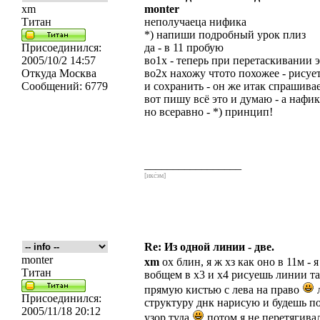
xm
monter
Титан
неполучаеца нифика
*) напиши подробный урок плиз
Присоединился:
да - в 11 пробую
2005/10/2 14:57
во1х - теперь при перетаскивании эт
Откуда
Москва
во2х нахожу чтото похожее - рису
Сообщений:
6779
и сохранить - он же итак спрашива
вот пишу всё это и думаю - а нафик
но всеравно - *) принцип!
_________________
[икс́эм]
Re: Из одной линии - две.
monter
xm
ох блин, я ж хз как оно в 11м -
Титан
вобщем в х3 и х4 рисуешь линии т
прямую кистью с лева на право
л
Присоединился:
структуру днк нарисую и будешь по
2005/11/18 20:12
узор туда
потом я не перетягива