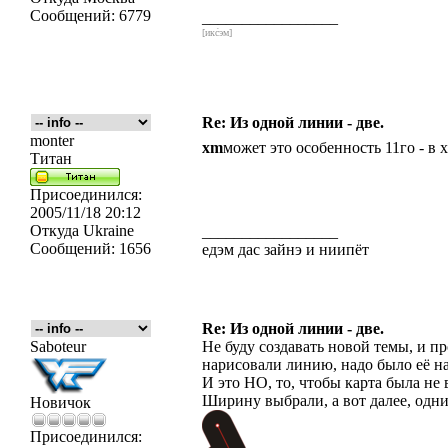
Сообщений:
6779
_________________
[икс́эм]
Re: Из одной линии - две.
monter
xm
может это особенность 11го - в 
Титан
Присоединился:
2005/11/18 20:12
Откуда
Ukraine
_________________
Сообщений:
1656
едэм дас зайнэ и ниипёт
Re: Из одной линии - две.
Saboteur
Не буду создавать новой темы, и п
нарисовали линию, надо было её на
И это НО, то, чтобы карта была не 
Ширину выбрали, а вот далее, одни
Новичок
Присоединился: