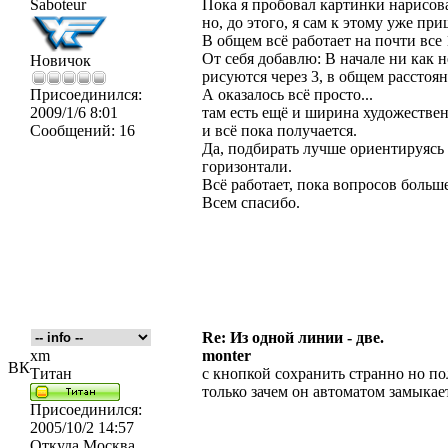
Saboteur
Пока я пробовал картинки нарисоват
но, до этого, я сам к этому уже при
В общем всё работает на почти все
От себя добавлю: В начале ни как н
Новичок
рисуются через 3, в общем расстоян
Присоединился:
А оказалось всё просто...
2009/1/6 8:01
там есть ещё и ширина художестве
Сообщений:
16
и всё пока получается.
Да, подбирать лучше ориентируясь н
горизонтали.
Всё работает, пока вопросов больше
Всем спасибо.
Re: Из одной линии - две.
xm
monter
ВК
Титан
с кнопкой сохранить странно но п
только зачем он автоматом замыка
Присоединился:
2005/10/2 14:57
Откуда
Москва