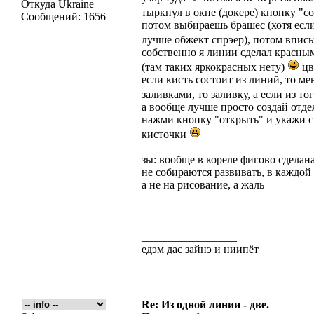
Откуда
Ukraine
тыркнул в окне (докере) кнопку "с
Сообщений:
1656
потом выбираешь брашес (хотя если
лучше обжект спрэер), потом впис
собственно я линии сделал красны
(там таких яркокрасных нету)
цв
если кисть состоит из линий, то ме
заливками, то заливку, а если из то
а вообще лучше просто создай отде
нажми кнопку "открыть" и укажи с
кисточки
зы: вообще в кореле фигово сделана
не собираются развивать, в каждой 
а не на рисование, а жаль
_________________
едэм дас зайнэ и ниипёт
Re: Из одной линии - две.