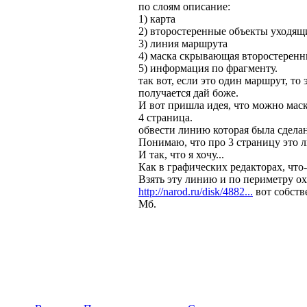
по слоям описание:
1) карта
2) второстеренные объекты уходящ
3) линия маршрута
4) маска скрывающая второстеренн
5) информация по фрагменту.
так вот, если это один маршрут, то э
получается дай боже.
И вот пришла идея, что можно маск
4 страница.
обвести линию которая была сделан
Понимаю, что про 3 страницу это 
И так, что я хочу...
Как в графических редакторах, что-
Взять эту линию и по периметру ох
http://narod.ru/disk/4882...
вот собстве
Мб.