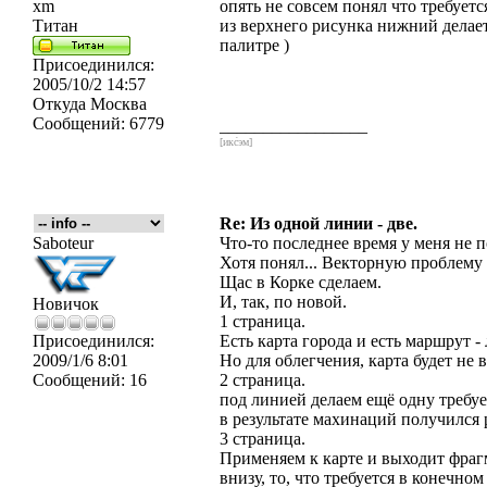
xm
опять не совсем понял что требуетс
Титан
из верхнего рисунка нижний делает
палитре )
Присоединился:
2005/10/2 14:57
Откуда
Москва
Сообщений:
6779
_________________
[икс́эм]
Re: Из одной линии - две.
Saboteur
Что-то последнее время у меня не п
Хотя понял... Векторную проблему
Щас в Корке сделаем.
И, так, по новой.
Новичок
1 страница.
Присоединился:
Есть карта города и есть маршрут -
2009/1/6 8:01
Но для облегчения, карта будет не 
Сообщений:
16
2 страница.
под линией делаем ещё одну требу
в результате махинаций получился 
3 страница.
Применяем к карте и выходит фраг
внизу, то, что требуется в конечном 