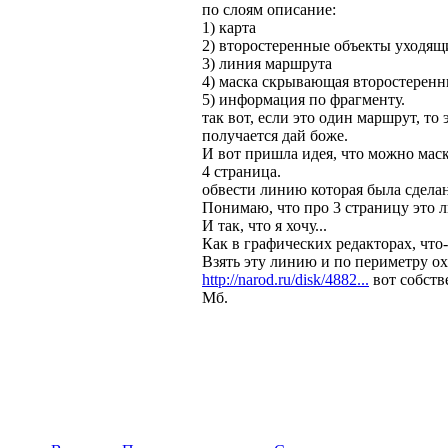
по слоям описание:
1) карта
2) второстеренные объекты уходящ
3) линия маршрута
4) маска скрывающая второстеренн
5) информация по фрагменту.
так вот, если это один маршрут, то э
получается дай боже.
И вот пришла идея, что можно маск
4 страница.
обвести линию которая была сделан
Понимаю, что про 3 страницу это 
И так, что я хочу...
Как в графических редакторах, что-
Взять эту линию и по периметру ох
http://narod.ru/disk/4882...
вот собстве
Мб.