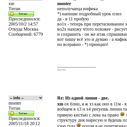
xm
monter
Титан
неполучаеца нифика
*) напиши подробный урок плиз
Присоединился:
да - в 11 пробую
2005/10/2 14:57
во1х - теперь при перетаскивании эт
Откуда
Москва
во2х нахожу чтото похожее - рису
Сообщений:
6779
и сохранить - он же итак спрашива
вот пишу всё это и думаю - а нафик
но всеравно - *) принцип!
_________________
[икс́эм]
Re: Из одной линии - две.
monter
xm
ох блин, я ж хз как оно в 11м -
Титан
вобщем в х3 и х4 рисуешь линии т
прямую кистью с лева на право
л
Присоединился:
структуру днк нарисую и будешь по
2005/11/18 20:12
узор туда
потом я не перетягива