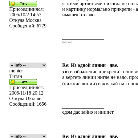
я этими артлинями никогда не поль
Присоединился:
и картинку нормально прикрепи - а
2005/10/2 14:57
имашек это зло
Откуда
Москва
Сообщений:
6779
_________________
[икс́эм]
Re: Из одной линии - две.
monter
xm
изображение прикрепил поновой 
Титан
а вертеть линии нигде не надо, пр
(нижние линии) и жмакай на кнопк
Присоединился:
2005/11/18 20:12
Откуда
Ukraine
Сообщений:
1656
_________________
едэм дас зайнэ и ниипёт
Re: Из одной линии - две.