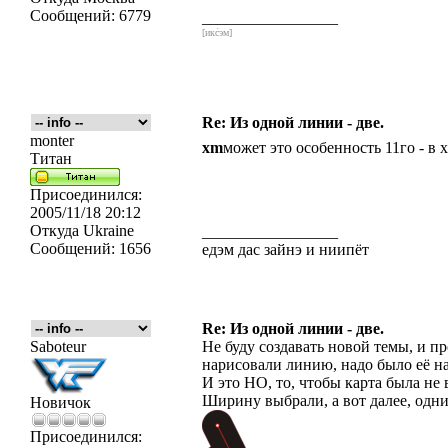
Сообщений:
6779
_________________
[икс́эм]
Re: Из одной линии - две.
monter
xm
может это особенность 11го - в 
Титан
Присоединился:
2005/11/18 20:12
Откуда
Ukraine
_________________
Сообщений:
1656
едэм дас зайнэ и ниипёт
Re: Из одной линии - две.
Saboteur
Не буду создавать новой темы, и п
нарисовали линию, надо было её на
И это НО, то, чтобы карта была не 
Ширину выбрали, а вот далее, одни
Новичок
Присоединился: