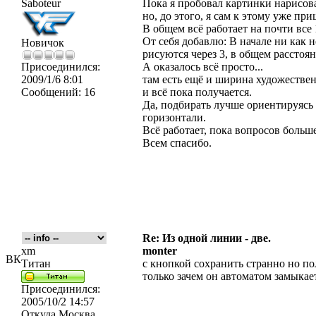
Saboteur
Пока я пробовал картинки нарисоват
но, до этого, я сам к этому уже при
В общем всё работает на почти все
От себя добавлю: В начале ни как н
Новичок
рисуются через 3, в общем расстоян
Присоединился:
А оказалось всё просто...
2009/1/6 8:01
там есть ещё и ширина художестве
Сообщений:
16
и всё пока получается.
Да, подбирать лучше ориентируясь н
горизонтали.
Всё работает, пока вопросов больше
Всем спасибо.
Re: Из одной линии - две.
xm
monter
ВК
Титан
с кнопкой сохранить странно но п
только зачем он автоматом замыка
Присоединился:
2005/10/2 14:57
Откуда
Москва