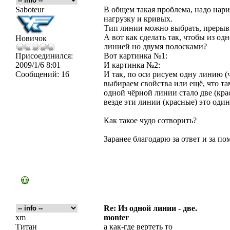
Saboteur
В общем такая проблема, надо нари
нагрузку и кривых.
Тип линии можно выбрать, прерыв
А вот как сделать так, чтобы из о
Новичок
линией но двумя полосками?
Присоединился:
Вот картинка №1:
2009/1/6 8:01
И картинка №2:
Сообщений:
16
И так, по оси рисуем одну линию (
выбираем свойства или ещё, что та
одной чёрной линии стало две (крас
везде эти линии (красные) это один
Как такое чудо сотворить?
Заранее благодарю за ответ и за по
Re: Из одной линии - две.
xm
monter
Титан
а как-где вертеть то