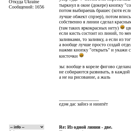
Откуда
Ukraine
тыркнул в окне (докере) кнопку "с
Сообщений:
1656
потом выбираешь брашес (хотя если
лучше обжект спрэер), потом впис
собственно я линии сделал красны
(там таких яркокрасных нету)
цв
если кисть состоит из линий, то ме
заливками, то заливку, а если из то
а вообще лучше просто создай отде
нажми кнопку "открыть" и укажи с
кисточки
зы: вообще в кореле фигово сделана
не собираются развивать, в каждой 
а не на рисование, а жаль
_________________
едэм дас зайнэ и ниипёт
Re: Из одной линии - две.