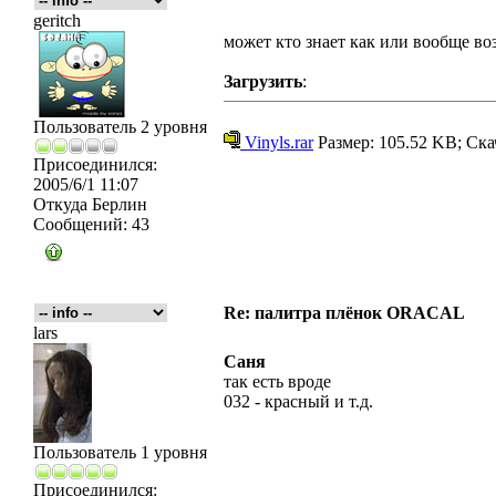
geritch
может кто знает как или вообще во
Загрузить
:
Пользователь 2 уровня
Vinyls.rar
Размер: 105.52 KB; Ска
Присоединился:
2005/6/1 11:07
Откуда
Берлин
Сообщений:
43
Re: палитра плёнок ORACAL
lars
Саня
так есть вроде
032 - красный и т.д.
Пользователь 1 уровня
Присоединился: